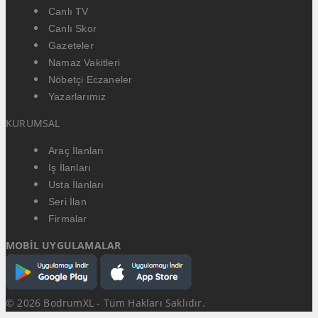
Canlı TV
Canlı Skor
Gazeteler
Namaz Vakitleri
Nöbetçi Eczaneler
Yazarlarımız
KURUMSAL
Araç İlanları
İş İlanları
Usta İlanları
Seri İlan
Firmalar
MOBİL UYGULAMALAR
© 2026 BodrumXL - Tüm Hakları Saklıdır.