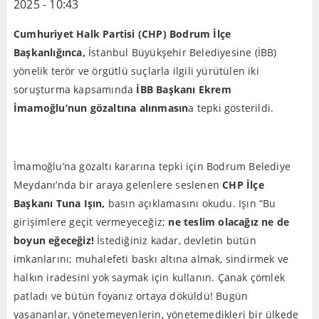
2025 - 10:43
Cumhuriyet Halk Partisi (CHP) Bodrum İlçe
Başkanlığınca,
İstanbul Büyükşehir Belediyesine (İBB)
yönelik terör ve örgütlü suçlarla ilgili yürütülen iki
soruşturma kapsamında
İBB Başkanı Ekrem
İmamoğlu’nun gözaltına alınmasın
a tepki gösterildi.
İmamoğlu’na gözaltı kararına tepki için Bodrum Belediye
Meydanı’nda bir araya gelenlere seslenen
CHP İlçe
Başkanı Tuna Işın,
basın açıklamasını okudu. Işın “Bu
girişimlere geçit vermeyeceğiz;
ne teslim olacağız ne de
boyun eğeceğiz!
İstediğiniz kadar, devletin bütün
imkanlarını; muhalefeti baskı altına almak, sindirmek ve
halkın iradesini yok saymak için kullanın. Çanak çömlek
patladı ve bütün foyanız ortaya döküldü! Bugün
yaşananlar, yönetemeyenlerin, yönetemedikleri bir ülkede