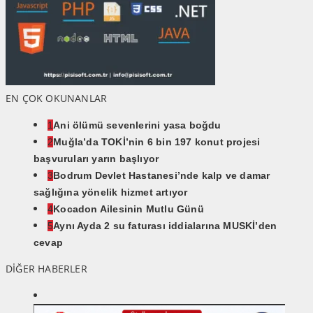
EN ÇOK OKUNANLAR
1
Ani ölümü sevenlerini yasa boğdu
2
Muğla’da TOKİ’nin 6 bin 197 konut projesi
başvuruları yarın başlıyor
3
Bodrum Devlet Hastanesi’nde kalp ve damar
sağlığına yönelik hizmet artıyor
4
Kocadon Ailesinin Mutlu Günü
5
Aynı Ayda 2 su faturası iddialarına MUSKİ’den
cevap
DİĞER HABERLER