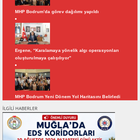
MHP Bodrum’da görev dağılımı yapıldı
Ergene, “Karalamaya yönelik algı operasyonları
oluşturulmaya çalışılıyor”
MHP Bodrum Yeni Dönem Yol Haritasını Belirledi
İLGİLİ HABERLER