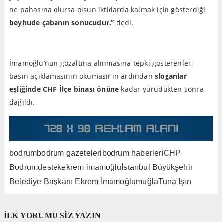
ne pahasına olursa olsun iktidarda kalmak için gösterdiği
beyhude çabanın sonucudur.”
dedi.
İmamoğlu’nun gözaltına alınmasına tepki gösterenler,
basın açıklamasının okumasının ardından
sloganlar
eşliğinde CHP İlçe binası önüne
kadar yürüdükten sonra
dağıldı.
bodrum
bodrum gazeteleri
bodrum haberleri
CHP
Bodrum
destek
ekrem imamoğlu
İstanbul Büyükşehir
Belediye Başkanı Ekrem İmamoğlu
muğla
Tuna Işın
İLK YORUMU SİZ YAZIN