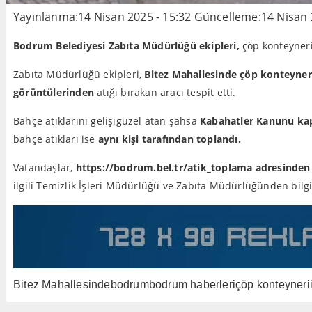
Yayınlanma:
14 Nisan 2025 - 15:32
Güncelleme:
14 Nisan 
Bodrum Belediyesi Zabıta Müdürlüğü ekipleri,
çöp konteyneri
Zabıta Müdürlüğü ekipleri,
Bitez Mahallesinde çöp konteyner
görüntülerinden
atığı bırakan aracı tespit etti.
Bahçe atıklarını gelişigüzel atan şahsa
Kabahatler Kanunu ka
bahçe atıkları ise
aynı kişi tarafından toplandı.
Vatandaşlar,
https://bodrum.bel.tr/atik_toplama adresinden
ilgili Temizlik İşleri Müdürlüğü ve Zabıta Müdürlüğünden bilgi 
Bitez Mahallesinde
bodrum
bodrum haberleri
çöp konteyneri