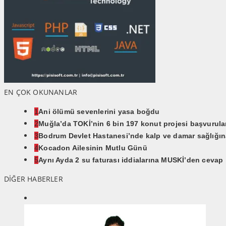
EN ÇOK OKUNANLAR
1
Ani ölümü sevenlerini yasa boğdu
2
Muğla’da TOKİ’nin 6 bin 197 konut projesi başvurular
3
Bodrum Devlet Hastanesi’nde kalp ve damar sağlığına
4
Kocadon Ailesinin Mutlu Günü
5
Aynı Ayda 2 su faturası iddialarına MUSKİ’den cevap
DİĞER HABERLER