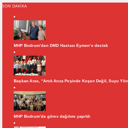
SON DAKİKA
MHP Bodrum’dan DMD Hastası Eymen’e destek
Başkan Aras, “Artık Arıza Peşinde Koşan Değil, Suyu Yön
MHP Bodrum’da görev dağılımı yapıldı