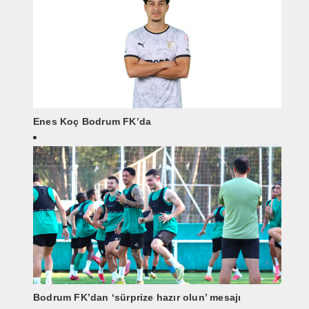
Enes Koç Bodrum FK’da
Bodrum FK’dan ‘sürprize hazır olun’ mesajı