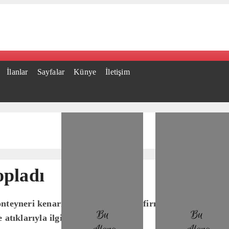
İlanlar
Sayfalar
Künye
İletişim
opladı
teyneri kenarına bahçe atığı atan firma ve araca cezai 
tıklarıyla ilgili işlem..