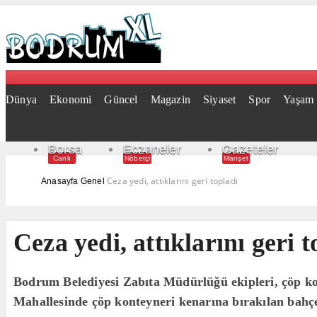
Dünya
Ekonomi
Güncel
Magazin
Siyaset
Spor
Yaşam
Borsa
Eczaneler
Gazeteler
Canlı
Nöbetçi
Manşet
Ceza yedi, attıklarını geri topladı
Anasayfa
Genel
Ceza yedi, attıklarını geri t
Bodrum Belediyesi Zabıta Müdürlüğü ekipleri, çöp kon
Mahallesinde çöp konteyneri kenarına bırakılan bahçe a