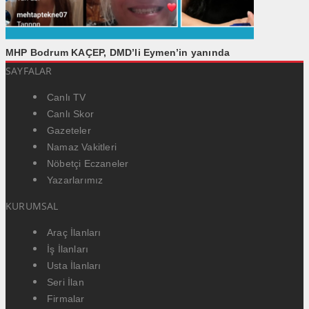
MHP Bodrum KAÇEP, DMD’li Eymen’in yanında
SAYFALAR
Canlı TV
Canlı Skor
Gazeteler
Namaz Vakitleri
Nöbetçi Eczaneler
Yazarlarımız
KURUMSAL
Araç İlanları
İş İlanları
Usta İlanları
Seri İlan
Firmalar