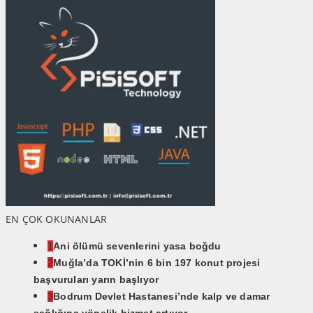
EN ÇOK OKUNANLAR
1
Ani ölümü sevenlerini yasa boğdu
2
Muğla’da TOKİ’nin 6 bin 197 konut projesi
başvuruları yarın başlıyor
3
Bodrum Devlet Hastanesi’nde kalp ve damar
sağlığına yönelik hizmet artıyor