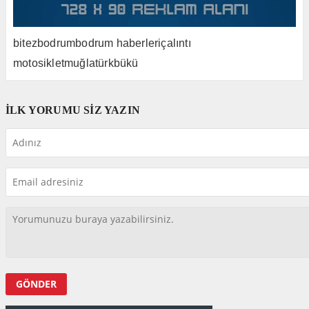
bitez
bodrum
bodrum haberleri
çalıntı
motosiklet
muğla
türkbükü
İLK YORUMU SİZ YAZIN