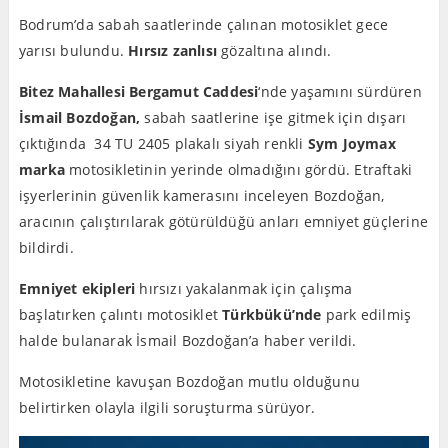
Bodrum’da sabah saatlerinde çalınan motosiklet gece
yarısı bulundu.
Hırsı
z
zanlısı
gözaltına alındı.
Bitez Mahallesi Bergamut Caddesi
‘nde yaşamını sürdüren
İsmail Bozdoğan,
sabah saatlerine işe gitmek için dışarı
çıktığında
34 TU 2405 plakalı siyah renkli
Sym Joymax
marka
motosikletinin yerinde olmadığını gördü. Etraftaki
işyerlerinin güvenlik kamerasını inceleyen Bozdoğan,
aracının çalıştırılarak götürüldüğü anları emniyet güçlerine
bildirdi.
Emniyet ekipleri
hırsızı yakalanmak için çalışma
başlatırken çalıntı motosiklet
Türkbükü’nde
park edilmiş
halde bulanarak
İsmail Bozdoğan’a
haber verildi.
Motosikletine kavuşan Bozdoğan mutlu olduğunu
belirtirken olayla ilgili soruşturma sürüyor.