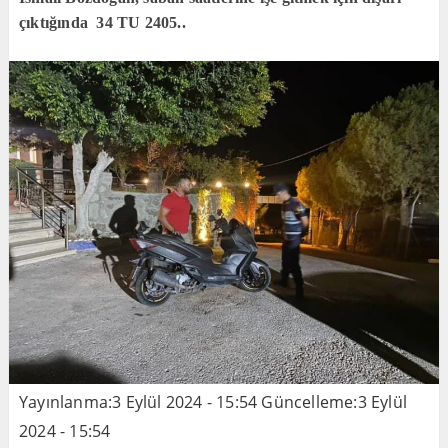
çıktığında 34 TU 2405..
Yayınlanma:
3 Eylül 2024 - 15:54
Güncelleme:
3 Eylül
2024 - 15:54