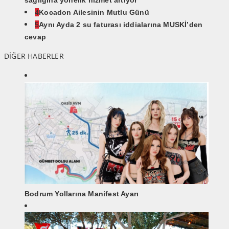
4
Kocadon Ailesinin Mutlu Günü
5
Aynı Ayda 2 su faturası iddialarına MUSKİ’den
cevap
DİĞER HABERLER
Bodrum Yollarına Manifest Ayarı