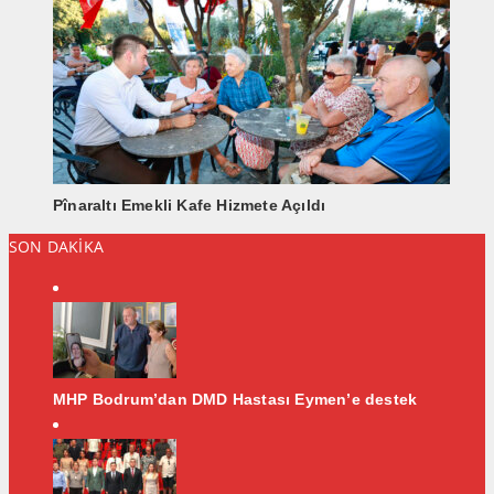
Pînaraltı Emekli Kafe Hizmete Açıldı
SON DAKİKA
MHP Bodrum’dan DMD Hastası Eymen’e destek