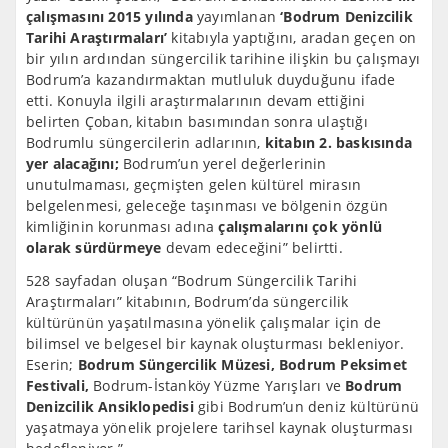
çalışmasını 2015 yılında
yayımlanan
‘Bodrum Denizcilik
Tarihi Araştırmaları’
kitabıyla yaptığını, aradan geçen on
bir yılın ardından süngercilik tarihine ilişkin bu çalışmayı
Bodrum’a kazandırmaktan mutluluk duyduğunu ifade
etti. Konuyla ilgili araştırmalarının devam ettiğini
belirten Çoban, kitabın basımından sonra ulaştığı
Bodrumlu süngercilerin adlarının,
kitabın 2. baskısında
yer alacağını;
Bodrum’un yerel değerlerinin
unutulmaması, geçmişten gelen kültürel mirasın
belgelenmesi, geleceğe taşınması ve bölgenin özgün
kimliğinin korunması adına
çalışmalarını çok yönlü
olarak sürdürmeye
devam edeceğini” belirtti.
528 sayfadan oluşan “Bodrum Süngercilik Tarihi
Araştırmaları” kitabının, Bodrum’da süngercilik
kültürünün yaşatılmasına yönelik çalışmalar için de
bilimsel ve belgesel bir kaynak oluşturması bekleniyor.
Eserin;
Bodrum Süngercilik Müzesi, Bodrum Peksimet
Festivali,
Bodrum-İstanköy Yüzme Yarışları ve
Bodrum
Denizcilik Ansiklopedisi
gibi Bodrum’un deniz kültürünü
yaşatmaya yönelik projelere tarihsel kaynak oluşturması