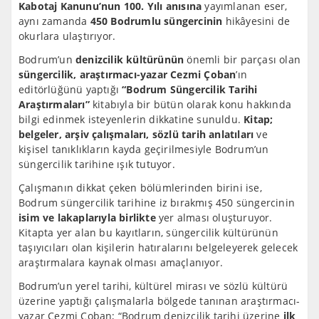
Kabotaj Kanunu’nun 100. Yılı anısına
yayımlanan eser,
aynı zamanda
450 Bodrumlu süngercinin
hikâyesini de
okurlara ulaştırıyor.
Bodrum’un
denizcilik kültürünün
önemli bir parçası olan
süngercilik, araştırmacı-yazar Cezmi Çoban
’ın
editörlüğünü yaptığı
“Bodrum Süngercilik Tarihi
Araştırmaları”
kitabıyla bir bütün olarak konu hakkında
bilgi edinmek isteyenlerin dikkatine sunuldu.
Kitap;
belgeler, arşiv çalışmaları, sözlü tarih anlatıları
ve
kişisel tanıklıkların kayda geçirilmesiyle Bodrum’un
süngercilik tarihine ışık tutuyor.
Çalışmanın dikkat çeken bölümlerinden birini ise,
Bodrum süngercilik tarihine iz bırakmış 450 süngercinin
isim ve lakaplarıyla birlikte
yer alması oluşturuyor.
Kitapta yer alan bu kayıtların, süngercilik kültürünün
taşıyıcıları olan kişilerin hatıralarını belgeleyerek gelecek
araştırmalara kaynak olması amaçlanıyor.
Bodrum’un yerel tarihi, kültürel mirası ve sözlü kültürü
üzerine yaptığı çalışmalarla bölgede tanınan araştırmacı-
yazar Cezmi Çoban; “Bodrum denizcilik tarihi üzerine
ilk