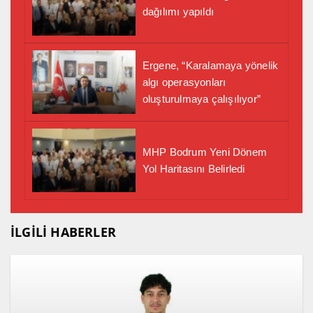
dağılımı yapıldı
Ergene, “Karalamaya yönelik
algı operasyonları
oluşturulmaya çalışılıyor”
MHP Bodrum Yeni Dönem
Yol Haritasını Belirledi
İLGİLİ HABERLER