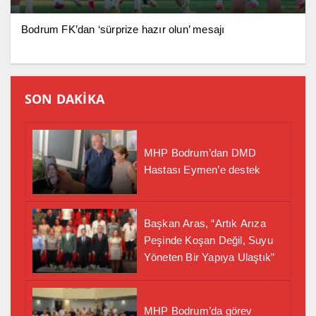
Bodrum FK’dan ‘sürprize hazır olun’ mesajı
SON DAKİKA
MHP Bodrum’dan DMD
Hastası Eymen’e destek
Başkan Aras, “Artık Arıza
Peşinde Koşan Değil, Suyu
Yöneten Bir Yapıya Ulaştık”
MHP Bodrum’da görev