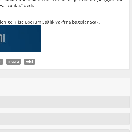
var çünkü.” dedi.
ilen gelir ise Bodrum Sağlık Vakfı’na bağışlanacak.
n
muğla
ödül