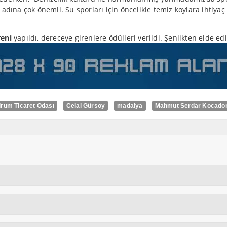
na çok önemli. Su sporları için öncelikle temiz koylara ihtiyaç 
eni
yapıldı, dereceye girenlere ödülleri verildi. Şenlikten elde ed
rum Ticaret Odası
Celal Gürsoy
madalya
Mahmut Serdar Kocado