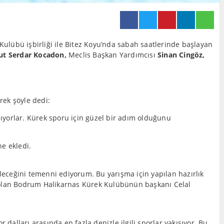
lübü işbirliği ile Bitez Koyu’nda sabah saatlerinde başlayan
t Serdar Kocadon,
Meclis Başkan Yardımcısı
Sinan Cingöz,
rek şöyle dedi:
ıyorlar. Kürek sporu için güzel bir adım olduğunu
ne ekledi.
leceğini temenni ediyorum. Bu yarışma için yapılan hazırlık
 olan Bodrum Halikarnas Kürek Kulübünün başkanı Celal
alları arasında en fazla denizle ilgili sporlar yakışıyor. Bu