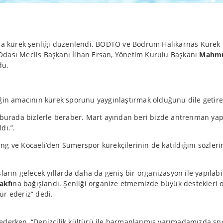
a kürek şenliği düzenlendi. BODTO ve Bodrum Halikarnas Kürek Ku
 Odası Meclis Başkanı İlhan Ersan, Yönetim Kurulu Başkanı
Mahmu
du.
ğin amacının kürek sporunu yaygınlaştırmak olduğunu dile getire
n burada bizlerle beraber. Mart ayından beri bizde antrenman yap
dı.”.
g ve Kocaeli’den Sümerspor kürekçilerinin de katıldığını sözleri
ın gelecek yıllarda daha da geniş bir organizasyon ile yapılabi
akfı
na bağışlandı. Şenliği organize etmemizde büyük destekleri
ür ederiz” dedi.
derken, “Denizcilik kültürü ile harmanlanmış yarımadamızda spor d