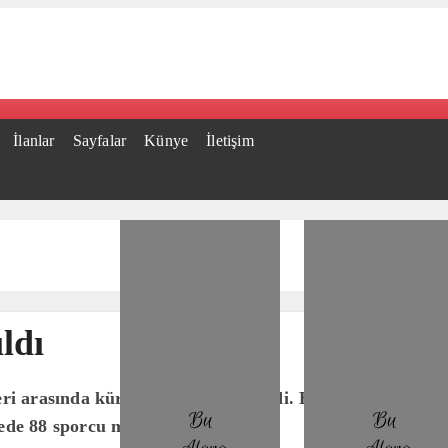
İlanlar
Sayfalar
Künye
İletişim
ldı
 arasında kürek şenliği düzenlendi. BODTO ve Bodrum 
ede 88 sporcu mücadele..