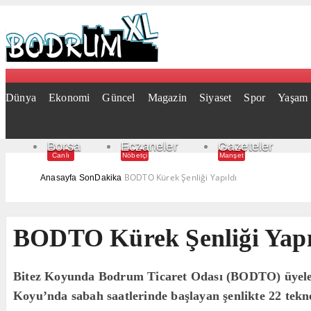
Dünya
Ekonomi
Güncel
Magazin
Siyaset
Spor
Yaşam
Borsa
Eczaneler
Gazeteler
Canlı
Nöbetçi
Manşet
BODTO Kürek Şenliği Yapıldı
Anasayfa
SonDakika
BODTO Kürek Şenliği Yapı
Bitez Koyunda Bodrum Ticaret Odası (BODTO) üyeleri
Koyu’nda sabah saatlerinde başlayan şenlikte 22 tekn