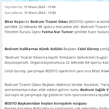
Yayınlanma:
15 Nisan 2024 - 15:00
Güncelleme:
15 Nisan 2024 - 15:00
Bitez Koyu
nda
Bodrum Ticaret Odası
(BODTO) üyeleri arasınd
şenlikte 22 teknede 88 sporcu mücadele etti. Bodrum Ticaret
Yönetim Kurulu Üyesi
Fatma Nur Tuncer
şenlikte hazır bulun
Bodrum Halikarnas Kürek Kulübü
Başkanı
Celal Gürsoy
şenli
“Bodrum Ticaret Odası’na kayıtlı firmaların temsilcileri bugü
düşünüyorum. Organizasyonumuza 22 teknede 88 sporcu katıl
Celal Gürsoy, yarışmaya BODTO üyelerinin yanı sıra Bitez Rowin
Bodrum Ticaret Odası Başkanı Mahmut Serdar Kocadon, “Yarışlar
antrenmanlarından elde edilen gelirin tümü
Bodrum Sağlık V
Gürsoy’a ve yarışmaya ilgi gösteren tüm sporcularımıza teşekk
BODTO Başkanından koyları koruyalım vurgusu
Başkan Kocadon Bodrum’a su sporlarının çok yakıştığını ifade e