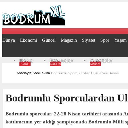
Dünya
Ekonomi
Güncel
Magazin
Siyaset
Spor
Yaşam
Borsa
Eczaneler
Gazeteler
Canlı
Nöbetçi
Manşet
Bodrumlu Sporculardan Uluslarası Başarı
Anasayfa
SonDakika
Bodrumlu Sporculardan Ulu
Bodrumlu sporcular, 22-28 Nisan tarihleri arasında
katılımcının yer aldığı şampiyonada Bodrumlu Milli s