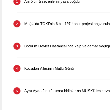
Ani ölümü sevenlerini yasa boğdu
1
Muğla’da TOKİ’nin 6 bin 197 konut projesi başvurular
2
Bodrum Devlet Hastanesi’nde kalp ve damar sağlığın
3
Kocadon Ailesinin Mutlu Günü
4
Aynı Ayda 2 su faturası iddialarına MUSKİ’den cev
5