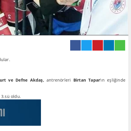
ular.
urt ve Defne Akdaş,
antrenörleri
Birtan Tapar
’ın eşliğinde
3.sü oldu.