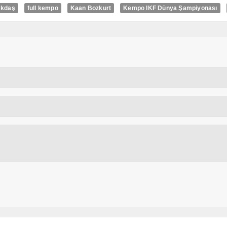
Akdaş
full kempo
Kaan Bozkurt
Kempo IKF Dünya Şampiyonası