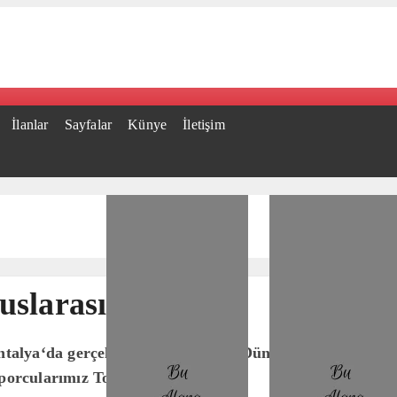
İlanlar
Sayfalar
Künye
İletişim
slarası Başarı
 Antalya‘da gerçekleşen Kempo IKF Dünya Şampiyonasınd
porcularımız Toprak Altun,..