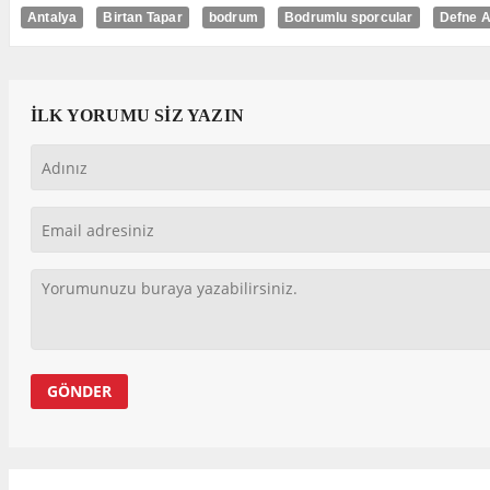
Antalya
Birtan Tapar
bodrum
Bodrumlu sporcular
Defne 
İLK YORUMU SİZ YAZIN