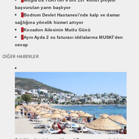
2
Muğla’da TOKİ’nin 6 bin 197 konut projesi
başvuruları yarın başlıyor
3
Bodrum Devlet Hastanesi’nde kalp ve damar
sağlığına yönelik hizmet artıyor
4
Kocadon Ailesinin Mutlu Günü
5
Aynı Ayda 2 su faturası iddialarına MUSKİ’den
cevap
DİĞER HABERLER