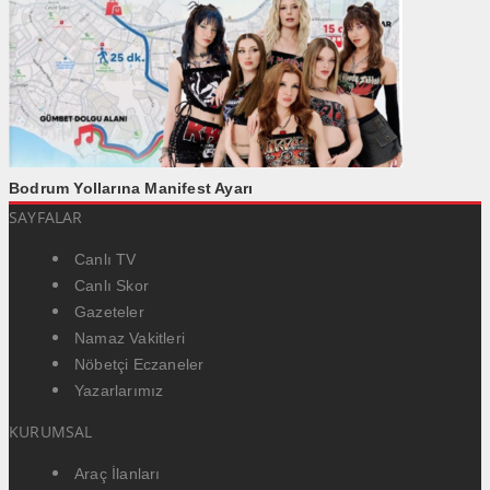
Bodrum Yollarına Manifest Ayarı
SAYFALAR
Canlı TV
Canlı Skor
Gazeteler
Namaz Vakitleri
Nöbetçi Eczaneler
Yazarlarımız
KURUMSAL
Araç İlanları