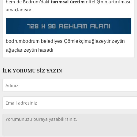
hem de Bodrum’daki
tarımsal üretim
niteliğinin artırılması
amaçlanıyor.
bodrum
bodrum belediyesi
Çömlekçi
muğla
zeytin
zeytin
ağaçları
zeytin hasadı
İLK YORUMU SİZ YAZIN