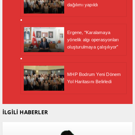
dağılımı yapıldı
Ergene, “Karalamaya
yönelik algı operasyonları
oluşturulmaya çalışılıyor”
MHP Bodrum Yeni Dönem
Yol Haritasını Belirledi
İLGİLİ HABERLER