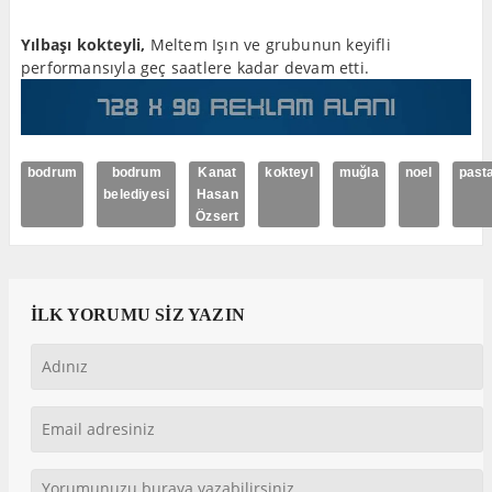
Yılbaşı kokteyli,
Meltem Işın ve grubunun keyifli
performansıyla geç saatlere kadar devam etti.
bodrum
bodrum
Kanat
kokteyl
muğla
noel
past
belediyesi
Hasan
Özsert
İLK YORUMU SİZ YAZIN