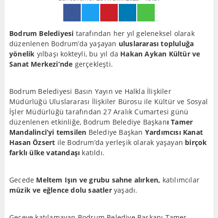
Bodrum Belediyesi
tarafından her yıl geleneksel olarak
düzenlenen Bodrum’da yaşayan
uluslararası topluluğa
yönelik
yılbaşı kokteyli, bu yıl da
Hakan Aykan Kültür ve
Sanat Merkezi’nde
gerçekleşti.
Bodrum Belediyesi Basın Yayın ve Halkla İlişkiler
Müdürlüğü Uluslararası İlişkiler Bürosu ile Kültür ve Sosyal
İşler Müdürlüğü tarafından 27 Aralık Cumartesi günü
düzenlenen etkinliğe, Bodrum Belediye Başkan
ı Tamer
Mandalinci’yi temsilen
Belediye Başkan
Yardımcısı Kanat
Hasan Özsert
ile Bodrum’da yerleşik olarak yaşayan
birçok
farklı ülke vatandaşı
katıldı.
Gecede
Meltem Işın ve grubu sahne alırken,
katılımcılar
müzik ve eğlence dolu saatler
yaşadı.
Geceye katılamayan Bodrum Belediye Başkanı Tamer