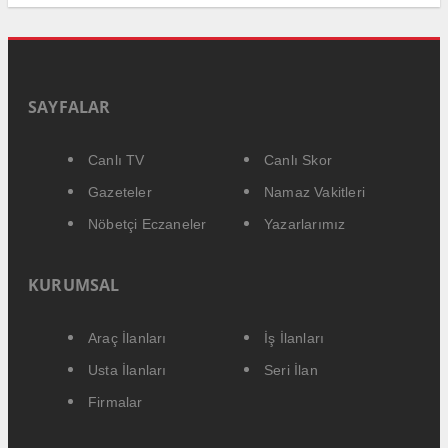
SAYFALAR
Canlı TV
Canlı Skor
Gazeteler
Namaz Vakitleri
Nöbetçi Eczaneler
Yazarlarımız
KURUMSAL
Araç İlanları
İş İlanları
Usta İlanları
Seri İlan
Firmalar