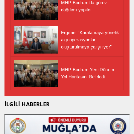
MHP Bodrum’da görev
dağılımı yapıldı
Ergene, “Karalamaya yönelik
algı operasyonları
oluşturulmaya çalışılıyor”
MHP Bodrum Yeni Dönem
Yol Haritasını Belirledi
İLGİLİ HABERLER