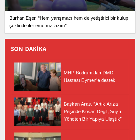
Burhan Eşer, “Hem yarışmacı hem de yetiştirici bir kulüp
şeklinde ilerlememiz lazım”
SON DAKİKA
MHP Bodrum’dan DMD
Hastası Eymen’e destek
Başkan Aras, “Artık Arıza
Peşinde Koşan Değil, Suyu
Yöneten Bir Yapıya Ulaştık”