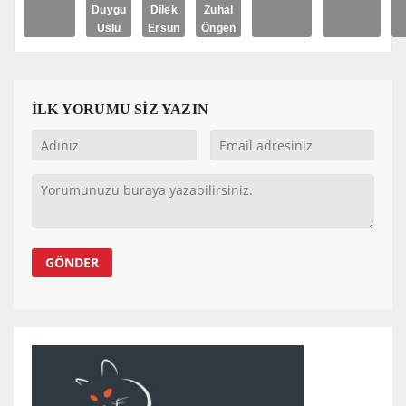
Duygu
Dilek
Zuhal
Uslu
Ersun
Öngen
İLK YORUMU SİZ YAZIN