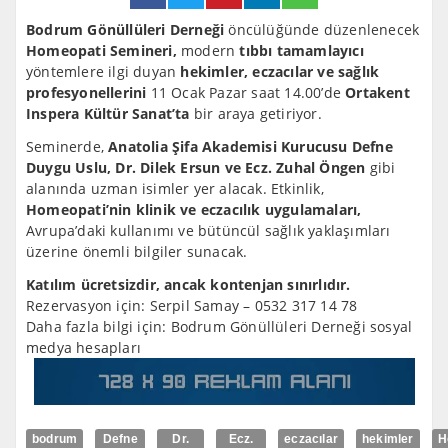
Bodrum Gönüllüleri Derneği
öncülüğünde düzenlenecek
Homeopati Semineri,
modern
tıbbı tamamlayıcı
yöntemlere ilgi duyan
hekimler, eczacılar ve sağlık
profesyonellerini
11 Ocak Pazar saat 14.00’de
Ortakent
Inspera Kültür Sanat’ta
bir araya getiriyor.
Seminerde,
Anatolia Şifa Akademisi Kurucusu Defne
Duygu Uslu, Dr. Dilek Ersun ve Ecz. Zuhal Öngen
gibi
alanında uzman isimler yer alacak. Etkinlik,
Homeopati’nin klinik ve eczacılık uygulamaları,
Avrupa’daki kullanımı ve bütüncül sağlık yaklaşımları
üzerine önemli bilgiler sunacak.
Katılım ücretsizdir, ancak kontenjan sınırlıdır.
Rezervasyon için: Serpil Samay – 0532 317 14 78
Daha fazla bilgi için: Bodrum Gönüllüleri Derneği sosyal
medya hesapları
bodrum
Defne
Dr.
Ecz.
eczacılar
hekimler
H