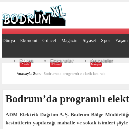
Dünya
Ekonomi
Güncel
Magazin
Siyaset
Spor
Yaşam
Borsa
Eczaneler
Gazeteler
Canlı
Nöbetçi
Manşet
Bodrum’da programlı elektrik kesintisi
Anasayfa
Genel
Bodrum’da programlı elektr
ADM Elektrik Dağıtım A.Ş. Bodrum Bölge Müdürlüğünce
kesintilerin yapılacağı mahalle ve sokak isimleri şöyl