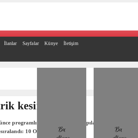
İlanlar
Sayfalar
Künye
İletişim
ik kesintisi
 programlı elektrik kesintisi yapılacağı belirtildi. Ş
e sıralandı: 10 Ocak Cuma 09.00..