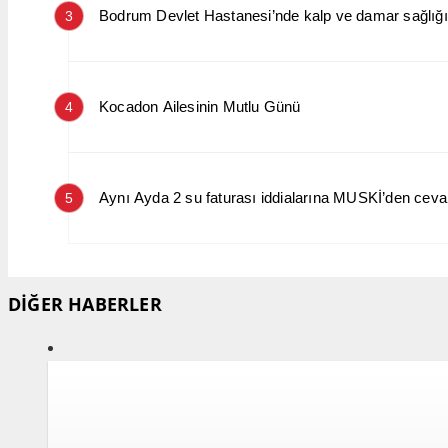
Bodrum Devlet Hastanesi’nde kalp ve damar sağlığın
3
Kocadon Ailesinin Mutlu Günü
4
Aynı Ayda 2 su faturası iddialarına MUSKİ’den cev
5
DİĞER HABERLER