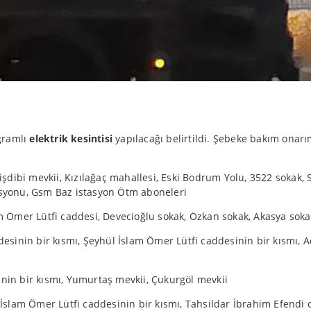
gramlı
elektrik kesintisi
yapılacağı belirtildi. Şebeke bakım onarı
işdibi mevkii, Kızılağaç mahallesi, Eski Bodrum Yolu, 3522 sokak, S
tasyonu, Gsm Baz istasyon Ötm aboneleri
 Ömer Lütfi caddesi, Devecioğlu sokak, Özkan sokak, Akasya soka
esinin bir kısmı, Şeyhül İslam Ömer Lütfi caddesinin bir kısmı, Aç
inin bir kısmı, Yumurtaş mevkii, Çukurgöl mevkii
İslam Ömer Lütfi caddesinin bir kısmı, Tahsildar İbrahim Efendi ca