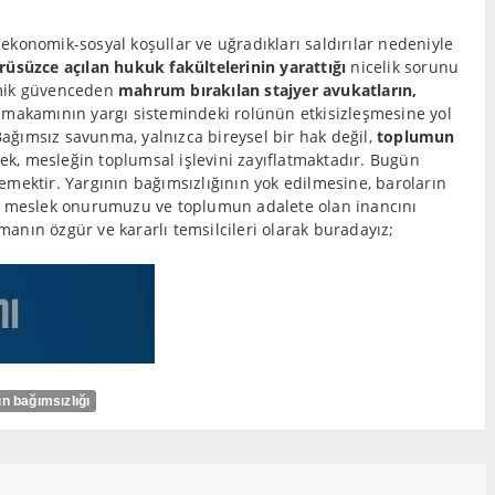
 ekonomik-sosyal koşullar ve uğradıkları saldırılar nedeniyle
üsüzce açılan hukuk fakültelerinin yarattığı
nicelik sorunu
nomik güvenceden
mahrum bırakılan stajyer avukatların,
a makamının yargı sistemindeki rolünün etkisizleşmesine yol
ağımsız savunma, yalnızca bireysel bir hak değil,
toplumun
k, mesleğin toplumsal işlevini zayıflatmaktadır. Bugün
mektir. Yargının bağımsızlığının yok edilmesine, baroların
şı meslek onurumuzu ve toplumun adalete olan inancını
nın özgür ve kararlı temsilcileri olarak buradayız;
 bağımsızlığı