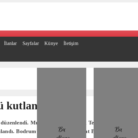
İlanlar
Sayfalar
Künye
İletişim
 kutlandı
düzenlendi. Muğla Barosu Bodrum Temsilciliğince düzen
landı. Bodrum’da çok sayıda avukat Belediye meydanınd