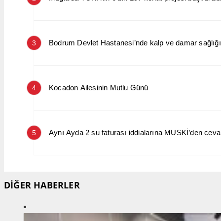
Bodrum Devlet Hastanesi’nde kalp ve damar sağlığın
3
Kocadon Ailesinin Mutlu Günü
4
Aynı Ayda 2 su faturası iddialarına MUSKİ’den cev
5
DİĞER HABERLER