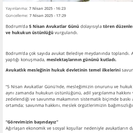
Yayınlanma:
7 Nisan 2025 - 16:23
Güncelleme:
7 Nisan 2025 - 17:29
Bodrum’da
5 Nisan Avukatlar Günü
dolayısıyla
tören düzenle
ve hukukun üstünlüğü
vurgulandı.
Bodrum’da çok sayıda avukat Belediye meydanında toplandı. 
yaptığı konuşmada,
meslektaşlarının gününü kutladı.
Avukatlık mesleğinin hukuk devletinin temel ilkelerini
savun
“5 Nisan Avukatlar Günü’nde, mesleğimizin onurunu ve hukuk dev
aynı zamanda hukukun üstünlüğünü, adil yargılanma hakkını v
zedelendiği ve savunma makamının sistematik biçimde baskı al
ortamda; savunma hakkını, meslek örgütlerimizin bağımsızlı
“Görevimizin başındayız”
Ağırlaşan ekonomik ve sosyal koşullar nedeniyle avukatların 