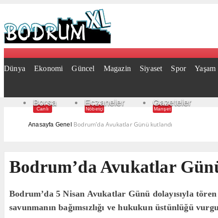
Dünya
Ekonomi
Güncel
Magazin
Siyaset
Spor
Yaşam
Borsa
Eczaneler
Gazeteler
Canlı
Nöbetçi
Manşet
Bodrum’da Avukatlar Günü kutlandı
Anasayfa
Genel
Bodrum’da Avukatlar Günü
Bodrum’da 5 Nisan Avukatlar Günü dolayısıyla tören 
savunmanın bağımsızlığı ve hukukun üstünlüğü vurgu