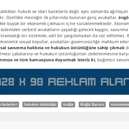
kaldıkları hukuki ve idari baskılarla değil, aynı zamanda ağırlaşan
r. Özellikle mesleğin ilk yıllarında bulunan genç avukatlar,
öngör
irlikte büyük bir ekonomik çıkmazın içine sürüklenmektedir. Eko
e kıdemden serbest avukatların yaşadığı gelecek kaygısı, savunm
ılamadığı bir sistemde, adil bir yargılamadan da söz edilemez. B
ekonomik sosyal koşullar, avukatları güvencesizliğe mahkum edere
tsal savunma hakkına ve hukukun üstünlüğüne sahip çıkmak
de
erilmesi çabalarına ve hukukun üstünlüğünün zedelenmesine kar
rımıza ve tüm kamuoyuna duyurmak isteriz ki,
bağımsız savunma
 haberleri
hukukun üstünlüğü
muğla
Muğla Barosu
savunmanın