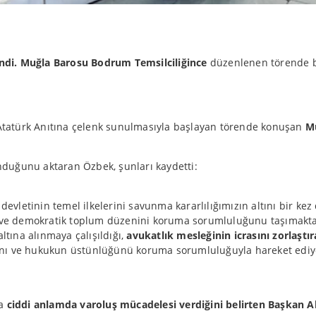
ndi.
Muğla Barosu Bodrum Temsilciliğince
düzenlenen törende b
Atatürk Anıtına çelenk sunulmasıyla başlayan törende konuşan
Mu
duğunu aktaran Özbek, şunları kaydetti:
letinin temel ilkelerini savunma kararlılığımızın altını bir kez 
e demokratik toplum düzenini koruma sorumluluğunu taşımaktadır.
tına alınmaya çalışıldığı,
avukatlık mesleğinin icrasını zorlaştı
ğını ve hukukun üstünlüğünü koruma sorumluluğuyla hareket ediy
da
ciddi anlamda varoluş mücadelesi verdiğini belirten Başkan A