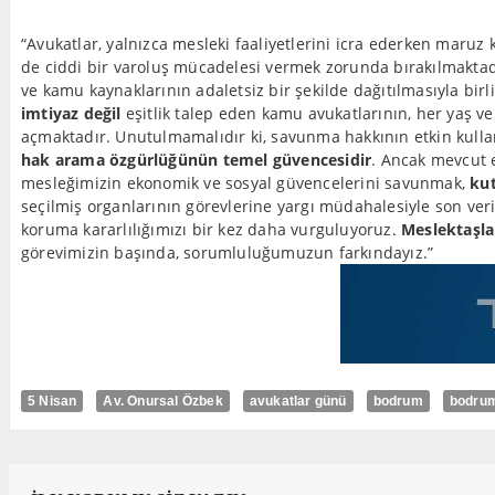
“Avukatlar, yalnızca mesleki faaliyetlerini icra ederken maruz 
de ciddi bir varoluş mücadelesi vermek zorunda bırakılmaktadı
ve kamu kaynaklarının adaletsiz bir şekilde dağıtılmasıyla b
imtiyaz değil
eşitlik talep eden kamu avukatlarının, her yaş v
açmaktadır. Unutulmamalıdır ki, savunma hakkının etkin kullan
hak arama özgürlüğünün temel güvencesidir
. Ancak mevcut 
mesleğimizin ekonomik ve sosyal güvencelerini savunmak,
ku
seçilmiş organlarının görevlerine yargı müdahalesiyle son v
koruma kararlılığımızı bir kez daha vurguluyoruz.
Meslektaşla
görevimizin başında, sorumluluğumuzun farkındayız.”
5 Nisan
Av. Onursal Özbek
avukatlar günü
bodrum
bodrum