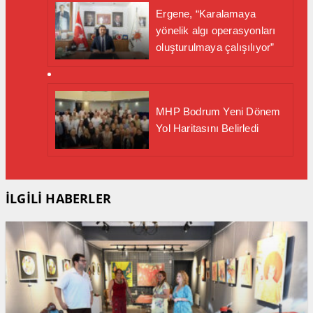
Ergene, “Karalamaya
yönelik algı operasyonları
oluşturulmaya çalışılıyor”
MHP Bodrum Yeni Dönem
Yol Haritasını Belirledi
İLGİLİ HABERLER