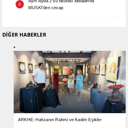
Aynı Ayda 2 su faturası iddialarına
5
MUSKİ’den cevap
DİĞER HABERLER
ARKHE: Hafızanın Rahmi ve Kadim Eşikler