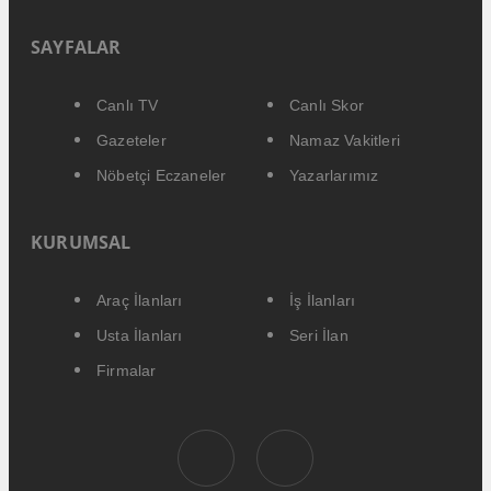
SAYFALAR
Canlı TV
Canlı Skor
Gazeteler
Namaz Vakitleri
Nöbetçi Eczaneler
Yazarlarımız
KURUMSAL
Araç İlanları
İş İlanları
Usta İlanları
Seri İlan
Firmalar