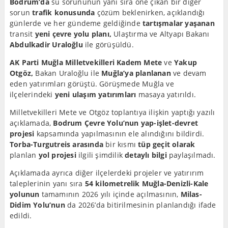
Bodrum’da
su sorununun yanı sıra öne çıkan bir diğer
sorun
trafik konusunda
çözüm beklenirken, açıklandığı
günlerde ve her gündeme geldiğinde
tartışmalar yaşanan
transit
yeni çevre yolu planı,
Ulaştırma ve Altyapı Bakanı
Abdulkadir Uraloğlu
ile görüşüldü.
AK Parti Muğla Milletvekilleri Kadem Mete
ve
Yakup
Otgöz,
Bakan Uraloğlu ile
Muğla’ya planlanan
ve devam
eden yatırımları görüştü. Görüşmede Muğla ve
ilçelerindeki
yeni ulaşım yatırımları
masaya yatırıldı.
Milletvekilleri Mete ve Otgöz toplantıya ilişkin yaptığı yazılı
açıklamada,
Bodrum Çevre Yolu’nun yap-işlet-devret
projesi
kapsamında yapılmasının ele alındığını bildirdi.
Torba-Turgutreis arasında
bir kısmı
tüp geçit olarak
planlan
yol projesi
ilgili şimdilik
detaylı bilgi
paylaşılmadı.
Açıklamada ayrıca diğer ilçelerdeki projeler ve yatırırım
taleplerinin yanı sıra
54 kilometrelik Muğla-Denizli-Kale
yolunun
tamamının 2026 yılı içinde açılmasının,
Milas-
Didim Yolu’nun
da 2026’da bitirilmesinin planlandığı ifade
edildi.