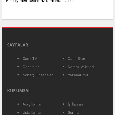
Belediyeden Taşınmaz Kiralama İhalesi
SAYFALAR
Canlı TV
Canlı Skor
Gazeteler
Namaz Vakitleri
Nöbetçi Eczaneler
Yazarlarımız
KURUMSAL
Araç İlanları
İş İlanları
Usta İlanları
Seri İlan