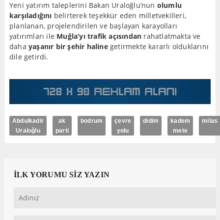
Yeni yatırım taleplerini Bakan Uraloğlu’nun
olumlu
karşıladığını
belirterek teşekkür eden milletvekilleri,
planlanan, projelendirilen ve başlayan karayolları
yatırımları ile
Muğla’yı trafik açısından
rahatlatmakta ve
daha
yaşanır bir şehir haline
getirmekte kararlı olduklarını
dile getirdi.
Abdulkadir
ak
bodrum
çevre
didim
kadem
milas
Uraloğlu
parti
yolu
mete
İLK YORUMU SİZ YAZIN