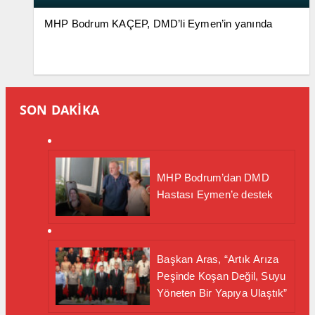
MHP Bodrum KAÇEP, DMD’li Eymen’in yanında
SON DAKİKA
MHP Bodrum’dan DMD
Hastası Eymen’e destek
Başkan Aras, “Artık Arıza
Peşinde Koşan Değil, Suyu
Yöneten Bir Yapıya Ulaştık”