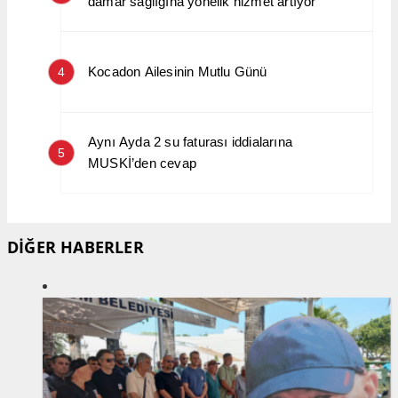
damar sağlığına yönelik hizmet artıyor
Kocadon Ailesinin Mutlu Günü
4
Aynı Ayda 2 su faturası iddialarına
5
MUSKİ’den cevap
DİĞER HABERLER