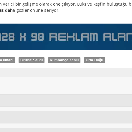
 verici bir gelişme olarak öne çıkıyor. Lüks ve keşfin buluştuğu 
kez dah
a gözler önüne seriyor.
m limanı
Cruise Saudi
Kumbahçe sahili
Orta Doğu