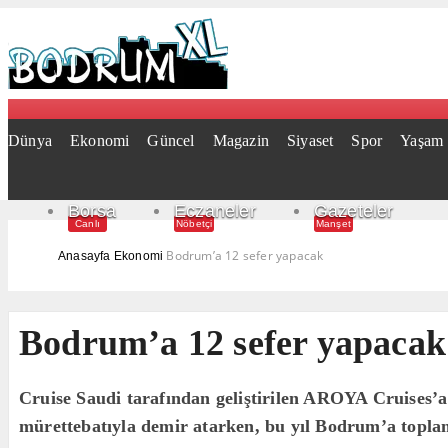
Dünya
Ekonomi
Güncel
Magazin
Siyaset
Spor
Yaşam
Borsa
Eczaneler
Gazeteler
Canlı
Nöbetçi
Manşet
Bodrum’a 12 sefer yapacak
Anasayfa
Ekonomi
Bodrum’a 12 sefer yapacak
Cruise Saudi tarafından geliştirilen AROYA Cruises’a
mürettebatıyla demir atarken, bu yıl Bodrum’a topla