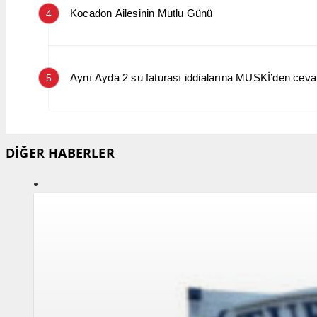
Kocadon Ailesinin Mutlu Günü
4
Aynı Ayda 2 su faturası iddialarına MUSKİ’den cev
5
DİĞER HABERLER