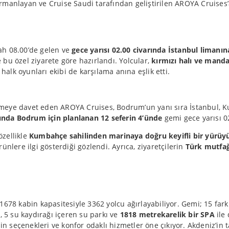
rmanlayan ve Cruise Saudi tarafından geliştirilen AROYA Cruises’
ah 08.00’de gelen ve
gece yarısı 02.00 civarında İstanbul limanın
bu özel ziyarete göre hazırlandı. Yolcular,
kırmızı halı ve manda
 halk oyunları ekibi de karşılama anına eşlik etti.
fetmeye davet eden AROYA Cruises, Bodrum’un yanı sıra İstanbul, Ku
ında
Bodrum için planlanan 12 seferin 4’ünde
gemi gece yarısı 0
özellikle
Kumbahçe sahilinden marinaya doğru keyifli bir yürüy
ürünlere ilgi gösterdiği gözlendi. Ayrıca, ziyaretçilerin
Türk mutfağı
78 kabin kapasitesiyle 3362 yolcu ağırlayabiliyor. Gemi; 15 farklı
, 5 su kaydırağı içeren su parkı ve
1818 metrekarelik bir SPA
ile
in seçenekleri ve konfor odaklı hizmetler öne çıkıyor. Akdeniz’in tar