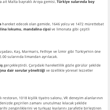
a ait Malta bayraklı Aroya gemisi,
Türkiye sularında boy
a
hareket edecek olan gemide, 1646 yolcu ve 1472 mürettebat
lina lokumu, mandalina cipsi
ve limonata gibi çeşitli
şadası, Kaş, Marmaris, Fethiye ve İzmir gibi Türkiye’nin öne
2.00 sularında limandan ayrılacak.
üş
gerçekleştirdi. Çarşıdaki hareketlilik gözle görülür şekilde
na dair sorular yönelttiği
ve özellikle yöresel lezzetler
 restoran, 1018 kişilik tiyatro salonu, VR deneyim alanlarının
 denizde geçirilen zamanı unutulmaz kılacak şekilde
ihi zenginliklerini ve turkuaz kıyılarını zarafetle birleştiren