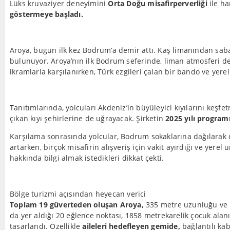
Lüks kruvaziyer deneyimini
Orta Doğu misafirperverliği
ile ha
göstermeye başladı.
Aroya, bugün ilk kez Bodrum’a demir attı. Kaş limanından sab
bulunuyor. Aroya’nın ilk Bodrum seferinde, liman atmosferi de 
ikramlarla karşılanırken, Türk ezgileri çalan bir bando ve yerel
Tanıtımlarında, yolcuları Akdeniz’in büyüleyici kıyılarını keş
çıkan kıyı şehirlerine de uğrayacak. Şirketin
2025 yılı program
Karşılama sonrasında yolcular, Bodrum sokaklarına dağılarak 
artarken, birçok misafirin alışveriş için vakit ayırdığı ve yerel 
hakkında bilgi almak istedikleri dikkat çekti.
Bölge turizmi açısından heyecan verici
Toplam 19 güverteden oluşan Aroya,
335 metre uzunluğu ve 16
da yer aldığı 20 eğlence noktası, 1858 metrekarelik çocuk alanı
tasarlandı. Özellikle
aileleri hedefleyen gemide,
bağlantılı kab