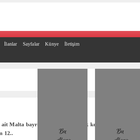
İlanlar
Sayfalar
Künye
İletişim
 ait Malta bayraklı Aroya gemisi ilk kez Bodrum limanın
m 12..