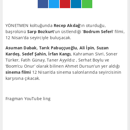
YÖNETMEN koltuğunda
Recep Akdağ
‘ın oturduğu,
başrolünü
Sarp Bozkurt
‘un üstlendiği ‘
Bodrum Seferi
‘ filmi,
12 Nisan’da seyirciyle buluşacak.
Asuman Dabak, Tarık Pabuççuoğlu, Ali İpin, Suzan
Kardeş, Sedef Şahin, İrfan Kangı,
Kahraman Sivri, Soner
Türker, Fatih Günay, Taner Ayyıldız , Serhat Boylu ve
‘Boom’cu Onur’ olarak bilinen Ahmet Dursun’un yer aldığı
sinema filmi
12 Nisan’da sinema salonlarında seyircisinin
karşısına çıkacak.
Fragman YouTube ling