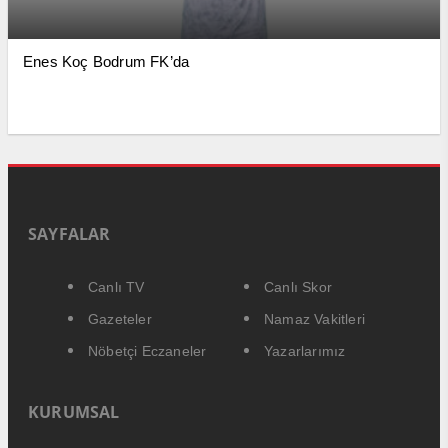
Enes Koç Bodrum FK’da
SAYFALAR
Canlı TV
Canlı Skor
Gazeteler
Namaz Vakitleri
Nöbetçi Eczaneler
Yazarlarımız
KURUMSAL