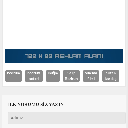
bodrum
bodrum
muğla
Sarp
sinema
suzan
seferi
Bozkurt
filmi
kardeş
İLK YORUMU SİZ YAZIN