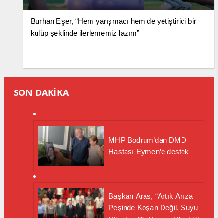
Burhan Eşer, “Hem yarışmacı hem de yetiştirici bir
kulüp şeklinde ilerlememiz lazım”
SON DAKİKA
MHP Bodrum’dan DMD
Hastası Eymen’e destek
Başkan Aras, “Artık Arıza
Peşinde Koşan Değil, Suyu