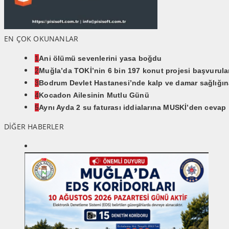
EN ÇOK OKUNANLAR
1
Ani ölümü sevenlerini yasa boğdu
2
Muğla’da TOKİ’nin 6 bin 197 konut projesi başvurular
3
Bodrum Devlet Hastanesi’nde kalp ve damar sağlığına
4
Kocadon Ailesinin Mutlu Günü
5
Aynı Ayda 2 su faturası iddialarına MUSKİ’den cevap
DİĞER HABERLER