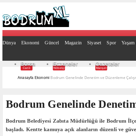
Dünya
Ekonomi
Güncel
Magazin
Siyaset
Spor
Yaşam
Borsa
Eczaneler
Gazeteler
Canlı
Nöbetçi
Manşet
Bodrum Genelinde Denetim ve Düzenleme Çalışm
Anasayfa
Ekonomi
Bodrum Genelinde Denetim 
Bodrum Belediyesi Zabıta Müdürlüğü ile Bodrum İlçe
başladı. Kentte kamuya açık alanların düzenli ve güve