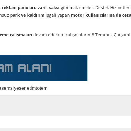
reklam panoları, varil, saksı
gibi malzemeler, Destek Hizmetleri 
unsuz
park ve kaldırım
işgali yapan
motor kullanıcılarına da ceza
eme çalışmaları
devam ederken çalışmaların 8 Temmuz Çarşamba 
e
şemsiye
senetim
totem