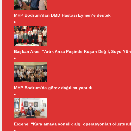
MHP Bodrum’dan DMD Hastası Eymen’e destek
Başkan Aras, “Artık Arıza Peşinde Koşan Değil, Suyu Yön
MHP Bodrum’da görev dağılımı yapıldı
Ergene, “Karalamaya yönelik algı operasyonları oluşturul