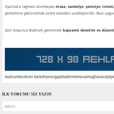
Uyarılara rağmen alınmayan
masa, sandalye, şemsiye, totem, 
yediemine götürülmek üzere alandan uzaklaştırıldı. Bazı uyg
Gün boyunca Bodrum genelinde
kapsamlı denetim ve düzenl
bodrum
bodrum belediyesi
işgal
kaldırım
masa
muğla
sandaly
İLK YORUMU SİZ YAZIN