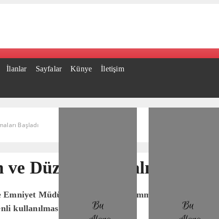
İlanlar
Sayfalar
Künye
İletişim
aları Başladı
ve Düzenleme Çalışmaları B
 Emniyet Müdürlüğü ekipleri, 7 Temmuz Salı günü ilçe g
nli kullanılmasını sağlamak..