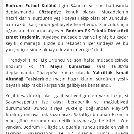
Bodrum Futbol Kulübü
ligin 34’üncü ve son haftasında
deplasmanda
Göztepe
’ye konuk olacak. Mücadelenin
hazırlıklarını sürdüren yeşil-beyazlı ekip olası bir 3’üncülük
için rakibi karşısında galibiyete kenetlendi. 3’üncülük için
uğraşta olduklarını söyleyen
Bodrum FK Teknik Direktörü
İsmet Taşdemir,
“Kıyasıya mücadele var ve lig hiç bu kadar
keyifli olmamıştı. Bizde bu rekabetin içerisindeyiz ve bu
yarışın içerisinde olmaya devam edeceğiz” dedi.
Trendyol 1’inci Lig 34’üncü ve son hafta mücadelesinde
Bodrum FK
11 Mayıs Cumartesi
saat 16.00’da
deplasmanda Göztepe’ye konuk olacak.
Yalıçiftlik İsmail
Altındağ Tesisleri
nde maçın hazırlıklarını sürdüren yeşil-
beyazlı ekip rakibi karşısında galibiyete kenetlendi.
Yeşil-beyazlı ekip olası galibiyet ve ligde en yakın takipçisi
Sakaryaspor’un ise olası beraberlik ve mağlubiyeti
durumunda 3’üncü sıraya yükselip doğrundan Play-Off
finali oynamaya hak kazanacak. Sakatlığı bulunan Erkan’ın
maç günü durumunun netlik kazanacağı belirtildi. Öte
yandan, Bodrum FK ligde 56 puanla 4’üncü sırada en yakın
takipçisi Sakaryaspor ise 57 puanla 3’üncü sırada