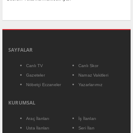
SAYFALAR
Canlı TV
Canlı Skor
Gazeteler
Namaz Vakitleri
Nöbetçi Eczaneler
Yazarlarımız
KURUMSAL
Araç İlanları
İş İlanları
Usta İlanları
Seri İlan