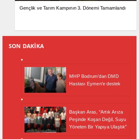
Gençlik ve Tarım Kampının 3. Dönemi Tamamlandı
SON DAKİKA
MHP Bodrum’dan DMD
Hastası Eymen’e destek
Başkan Aras, “Artık Arıza
Peşinde Koşan Değil, Suyu
Yöneten Bir Yapıya Ulaştık”