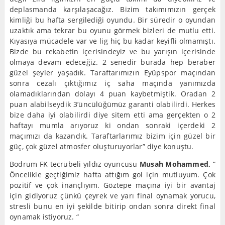
deplasmanda karşılaşacağız. Bizim takımımızın gerçek
kimliği bu hafta sergilediği oyundu. Bir süredir o oyundan
uzaktık ama tekrar bu oyunu görmek bizleri de mutlu etti.
Kıyasıya mücadele var ve lig hiç bu kadar keyifli olmamıştı.
Bizde bu rekabetin içerisindeyiz ve bu yarışın içerisinde
olmaya devam edeceğiz. 2 senedir burada hep beraber
güzel şeyler yaşadık. Taraftarımızın Eyüpspor maçından
sonra cezalı çıktığımız iç saha maçında yanımızda
olamadıklarından dolayı 4 puan kaybetmiştik. Oradan 2
puan alabilseydik 3’üncülüğümüz garanti olabilirdi. Herkes
bize daha iyi olabilirdi diye sitem etti ama gerçekten o 2
haftayı mumla arıyoruz ki ondan sonraki içerdeki 2
maçımızı da kazandık. Taraftarlarımız bizim için güzel bir
güç, çok güzel atmosfer oluşturuyorlar” diye konuştu.
Bodrum FK tecrübeli yıldız oyuncusu
Musah Mohammed,
“
Öncelikle geçtiğimiz hafta attığım gol için mutluyum. Çok
pozitif ve çok inançlıyım. Göztepe maçına iyi bir avantaj
için gidiyoruz çünkü çeyrek ve yarı final oynamak yorucu,
stresli bunu en iyi şekilde bitirip ondan sonra direkt final
oynamak istiyoruz. “