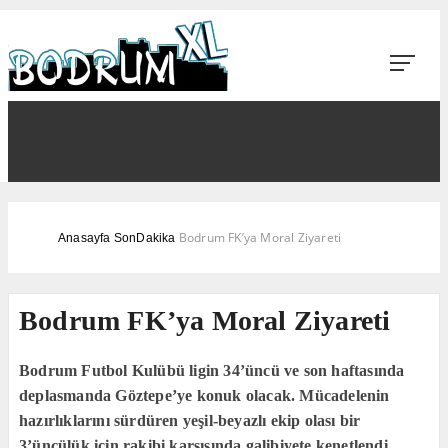
Bodrum FK’ya Moral Ziyareti
Anasayfa
SonDakika
Bodrum FK’ya Moral Ziyareti
Bodrum Futbol Kulübü ligin 34’üncü ve son haftasında
deplasmanda Göztepe’ye konuk olacak. Mücadelenin
hazırlıklarını sürdüren yeşil-beyazlı ekip olası bir
3’üncülük için rakibi karşısında galibiyete kenetlendi.