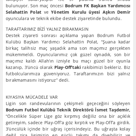
bulunuyor. Son maç öncesi
Bodrum FK Başkan Yardımcısı
Selahattin Polat
ve
Yönetim Kurulu üyesi Aşkın Demir
oyunculara ve teknik ekibe destek ziyaretinde bulundu.
TARAFTARIMIZ BİZİ YALNIZ BIRAKMASIN
Destek ziyareti sonrası açıklama yapan Bodrum Futbol
Kulübü Başkan Yardımcı Selahattin Polat, “Şuana kadar
birkaç talihsiz maç yaşadık ama son maçımız gerçekten
mükemmeldi. Oyuncularımız çok güzel oynadık, son bir
maçımız kaldı Allah’ın izniyle bu maçı güzel bir oyunla
kazanıp, 3’üncü olarak
Play-Off’taki
rakibimizi bekleriz. Biz
futbolcularımıza güveniyoruz. Taraftarımızın bizi yalnız
bırakmamasını istiyoruz” dedi.
KIYASIYA MÜCADELE VAR
Ligin son randevularının çekişmeli geçeceğini söyleyen
Bodrum Futbol Kulübü Teknik Direktörü İsmet Taşdemir,
“Öncelikle Süper Lige göz kırpmış değiliz ona bir açıklık
getireyim, sadece Play-Off’a göz kırptık ve Play-Off’a girdik.
3’üncülük içinde bir uğraş içerisindeyiz.
Bu uğraşta kolay
değil zira ligimizin en güçlü takımı da diyebiliriz ve