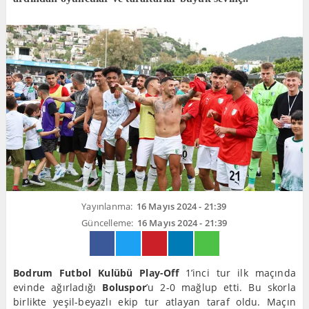
Yayınlanma:
16 Mayıs 2024 - 21:39
Güncelleme:
16 Mayıs 2024 - 21:39
Bodrum Futbol Kulübü
Play-Off
1’inci tur ilk maçında
evinde ağırladığı
Boluspor
’u 2-0 mağlup etti. Bu skorla
birlikte yeşil-beyazlı ekip tur atlayan taraf oldu. Maçın