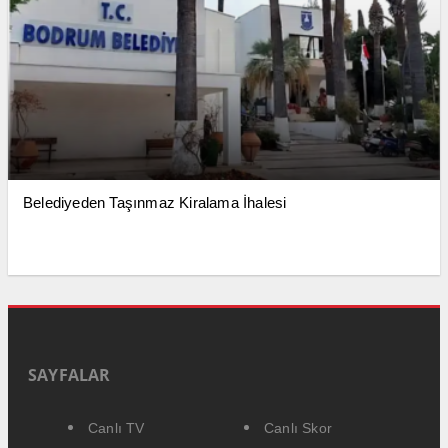
Belediyeden Taşınmaz Kiralama İhalesi
SAYFALAR
Canlı TV
Canlı Skor