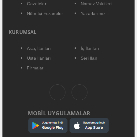
Gazeteler
Namaz Vakitleri
Nöbetçi Eczaneler
Yazarlarımız
KURUMSAL
Araç İlanları
İş İlanları
Usta İlanları
Seri İlan
Firmalar
MOBİL UYGULAMALAR