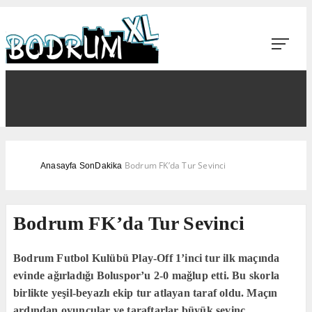
Bodrum FK’da Tur Sevinci
Anasayfa
SonDakika
Bodrum FK’da Tur Sevinci
Bodrum Futbol Kulübü Play-Off 1’inci tur ilk maçında
evinde ağırladığı Boluspor’u 2-0 mağlup etti. Bu skorla
birlikte yeşil-beyazlı ekip tur atlayan taraf oldu. Maçın
ardından oyuncular ve taraftarlar büyük sevinç..