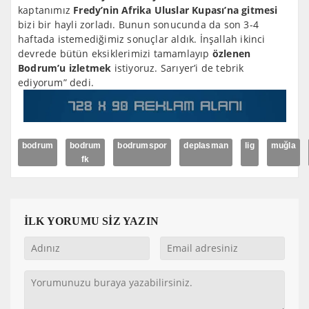
kaptanımız
Fredy’nin Afrika Uluslar Kupası’na gitmesi
bizi bir hayli zorladı. Bunun sonucunda da son 3-4
haftada istemediğimiz sonuçlar aldık. İnşallah ikinci
devrede bütün eksiklerimizi tamamlayıp
özlenen
Bodrum’u izletmek
istiyoruz. Sarıyer’i de tebrik
ediyorum” dedi.
bodrum
bodrum
bodrumspor
deplasman
lig
muğla
fk
İLK YORUMU SİZ YAZIN