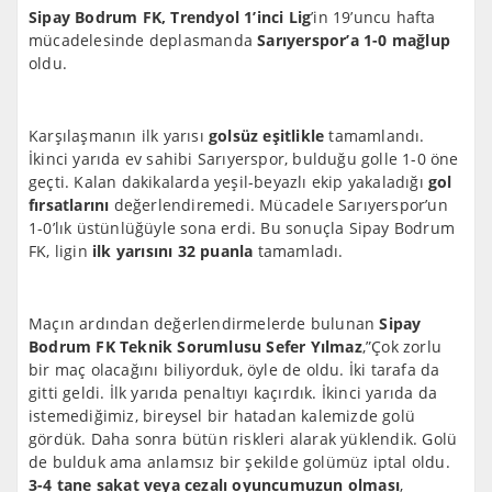
Sipay Bodrum FK, Trendyol 1’inci Lig
’in 19’uncu hafta
mücadelesinde deplasmanda
Sarıyerspor’a 1-0 mağlup
oldu.
Karşılaşmanın ilk yarısı
golsüz eşitlikle
tamamlandı.
İkinci yarıda ev sahibi Sarıyerspor, bulduğu golle 1-0 öne
geçti. Kalan dakikalarda yeşil-beyazlı ekip yakaladığı
gol
fırsatlarını
değerlendiremedi. Mücadele Sarıyerspor’un
1-0’lık üstünlüğüyle sona erdi. Bu sonuçla Sipay Bodrum
FK, ligin
ilk yarısını 32 puanla
tamamladı.
Maçın ardından değerlendirmelerde bulunan
Sipay
Bodrum FK Teknik Sorumlusu Sefer Yılmaz
,”Çok zorlu
bir maç olacağını biliyorduk, öyle de oldu. İki tarafa da
gitti geldi. İlk yarıda penaltıyı kaçırdık. İkinci yarıda da
istemediğimiz, bireysel bir hatadan kalemizde golü
gördük. Daha sonra bütün riskleri alarak yüklendik. Golü
de bulduk ama anlamsız bir şekilde golümüz iptal oldu.
3-4 tane sakat veya cezalı oyuncumuzun olması
,