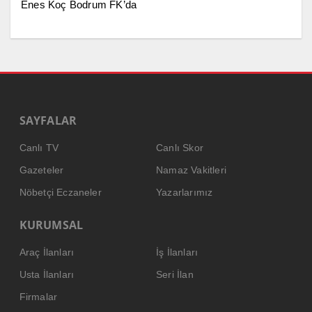
Enes Koç Bodrum FK’da
SAYFALAR
Canlı TV
Canlı Skor
Gazeteler
Namaz Vakitleri
Nöbetçi Eczaneler
Yazarlarımız
KURUMSAL
Araç İlanları
İş İlanları
Usta İlanları
Seri İlan
Firmalar