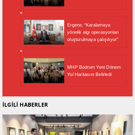
Ergene, “Karalamaya
yönelik algı operasyonları
oluşturulmaya çalışılıyor”
MHP Bodrum Yeni Dönem
Yol Haritasını Belirledi
İLGİLİ HABERLER