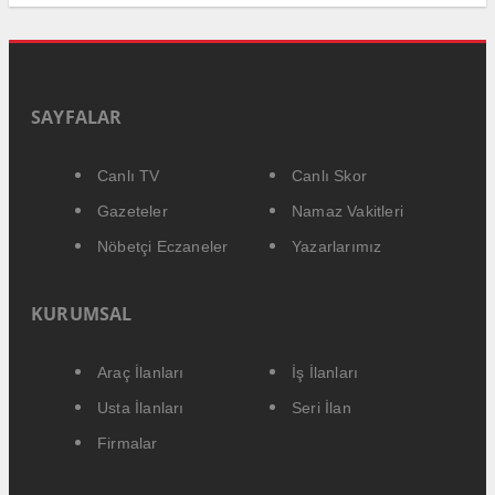
SAYFALAR
Canlı TV
Canlı Skor
Gazeteler
Namaz Vakitleri
Nöbetçi Eczaneler
Yazarlarımız
KURUMSAL
Araç İlanları
İş İlanları
Usta İlanları
Seri İlan
Firmalar