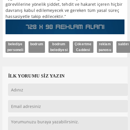
görevlilerine yönelik şiddet, tehdit ve hakaret içeren hiçbir
davranış kabul edilemeyecek ve gereken tüm yasal süreç
hassasiyetle takip edilecektir.”
belediye
bodrum
bodrum
Çökertme
reklam
saldırı
personeli
belediyesi
Caddesi
panosu
İLK YORUMU SİZ YAZIN