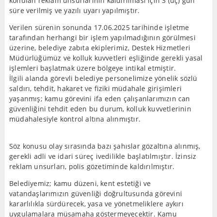
konulan reklam unsurlarının kaldırılması için 3 (üç) gün
süre verilmiş ve yazılı uyarı yapılmıştır.
Verilen sürenin sonunda 17.06.2025 tarihinde işletme
tarafından herhangi bir işlem yapılmadığının görülmesi
üzerine, belediye zabıta ekiplerimiz, Destek Hizmetleri
Müdürlüğümüz ve kolluk kuvvetleri eşliğinde gerekli yasal
işlemleri başlatmak üzere bölgeye intikal etmiştir.
İlgili alanda görevli belediye personelimize yönelik sözlü
saldırı, tehdit, hakaret ve fiziki müdahale girişimleri
yaşanmış; kamu görevini ifa eden çalışanlarımızın can
güvenliğini tehdit eden bu durum, kolluk kuvvetlerinin
müdahalesiyle kontrol altına alınmıştır.
Söz konusu olay sırasında bazı şahıslar gözaltına alınmış,
gerekli adli ve idari süreç ivedilikle başlatılmıştır. İzinsiz
reklam unsurları, polis gözetiminde kaldırılmıştır.
Belediyemiz; kamu düzeni, kent estetiği ve
vatandaşlarımızın güvenliği doğrultusunda görevini
kararlılıkla sürdürecek, yasa ve yönetmeliklere aykırı
uygulamalara müsamaha göstermeyecektir. Kamu