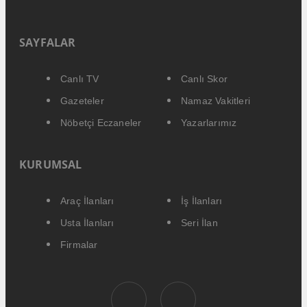
SAYFALAR
Canlı TV
Canlı Skor
Gazeteler
Namaz Vakitleri
Nöbetçi Eczaneler
Yazarlarımız
KURUMSAL
Araç İlanları
İş İlanları
Usta İlanları
Seri İlan
Firmalar