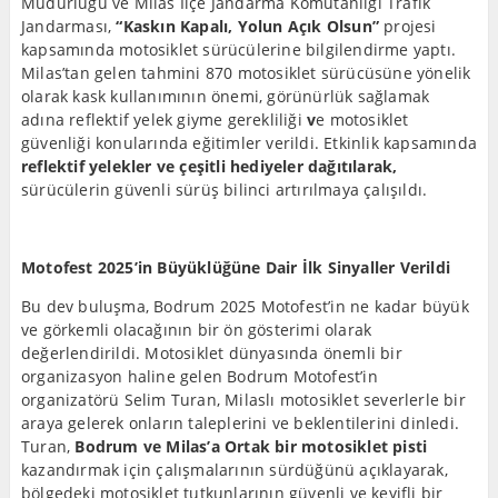
Müdürlüğü ve Milas İlçe Jandarma Komutanlığı Trafik
Jandarması,
“Kaskın Kapalı, Yolun Açık Olsun”
projesi
kapsamında motosiklet sürücülerine bilgilendirme yaptı.
Milas’tan gelen tahmini 870 motosiklet sürücüsüne yönelik
olarak kask kullanımının önemi, görünürlük sağlamak
adına reflektif yelek giyme gerekliliği
v
e motosiklet
güvenliği konularında eğitimler verildi. Etkinlik kapsamında
reflektif yelekler ve çeşitli hediyeler dağıtılarak,
sürücülerin güvenli sürüş bilinci artırılmaya çalışıldı.
Motofest 2025’in Büyüklüğüne Dair İlk Sinyaller Verildi
Bu dev buluşma, Bodrum 2025 Motofest’in ne kadar büyük
ve görkemli olacağının bir ön gösterimi olarak
değerlendirildi. Motosiklet dünyasında önemli bir
organizasyon haline gelen Bodrum Motofest’in
organizatörü Selim Turan, Milaslı motosiklet severlerle bir
araya gelerek onların taleplerini ve beklentilerini dinledi.
Turan,
Bodrum ve Milas’a Ortak bir motosiklet pisti
kazandırmak için çalışmalarının sürdüğünü açıklayarak,
bölgedeki motosiklet tutkunlarının güvenli ve keyifli bir