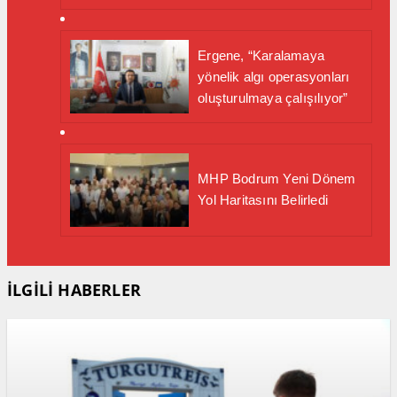
Ergene, “Karalamaya
yönelik algı operasyonları
oluşturulmaya çalışılıyor”
MHP Bodrum Yeni Dönem
Yol Haritasını Belirledi
İLGİLİ HABERLER