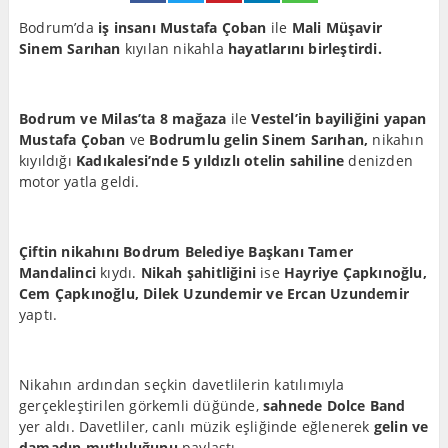
Bodrum’da
iş insanı Mustafa Çoban
ile
Mali Müşavir
Sinem Sarıhan
kıyılan nikahla
hayatlarını birleştirdi.
Bodrum ve Milas’ta 8 mağaza
ile
Vestel’in bayiliğini yapan
Mustafa Çoban
ve
Bodrumlu gelin Sinem Sarıhan,
nikahın
kıyıldığı
Kadıkalesi’nde 5 yıldızlı otelin sahiline
denizden
motor yatla geldi.
Çiftin nikahını Bodrum Belediye Başkanı Tamer
Mandalinci
kıydı.
Nikah şahitliğini
ise
Hayriye Çapkınoğlu,
Cem Çapkınoğlu, Dilek Uzundemir ve Ercan Uzundemir
yaptı.
Nikahın ardından seçkin davetlilerin katılımıyla
gerçekleştirilen görkemli düğünde,
sahnede Dolce Band
yer aldı. Davetliler, canlı müzik eşliğinde eğlenerek
gelin ve
damadın mutluluğunu
paylaştı.