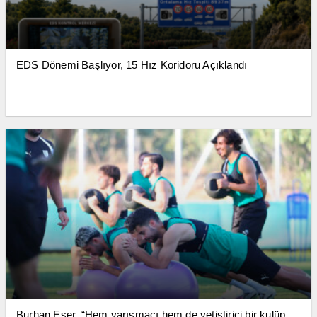
EDS Dönemi Başlıyor, 15 Hız Koridoru Açıklandı
Burhan Eşer, “Hem yarışmacı hem de yetiştirici bir kulüp