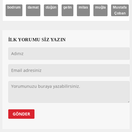
bodrum
damat
düğün
gelin
milas
muğla
Mustafa
Çoban
İLK YORUMU SİZ YAZIN