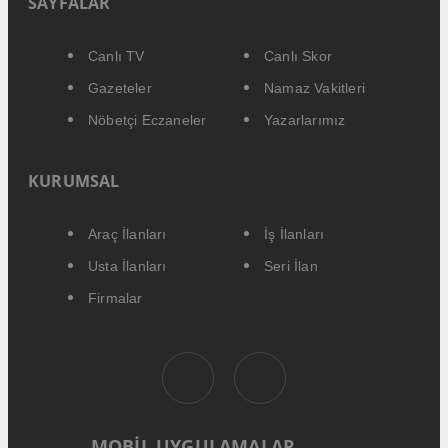
SAYFALAR
Canlı TV
Canlı Skor
Gazeteler
Namaz Vakitleri
Nöbetçi Eczaneler
Yazarlarımız
KURUMSAL
Araç İlanları
İş İlanları
Usta İlanları
Seri İlan
Firmalar
MOBİL UYGULAMALAR