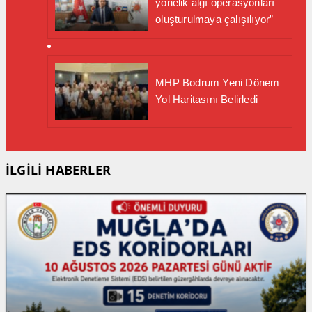
yönelik algı operasyonları
oluşturulmaya çalışılıyor”
MHP Bodrum Yeni Dönem
Yol Haritasını Belirledi
İLGİLİ HABERLER