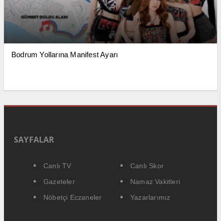
Bodrum Yollarına Manifest Ayarı
SAYFALAR
Canlı TV
Canlı Skor
Gazeteler
Namaz Vakitleri
Nöbetçi Eczaneler
Yazarlarımız