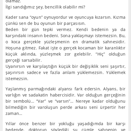
olamaz.
İlgi sandığımız şey, bencillik olabilir mi?
Kader sana “oyun” oynuyordur ve oyuncuya kızarsın. Kızma
çünkü sen de bu oyunun bir parçasısın.
Beden bir gün tepki vermez. Kendi bedenin ya da
karşındaki insanın bedeni. Sona yaklaşmayı istemezsin. Bu,
o koca gerçekle yüzleşmenin en dramatik sahnesidir.
Hoşuna gitmez. Fakat işte o gerçek kocaman bir karanlıktır
küçük aklında, yüzleşmek zor gelebilir. “Hiç” olduğun
gerçeği sarsabilir.
Uyanırsın ve karşılaştığın küçük bir değişiklik seni şaşırtır,
şaşırırsın sadece ve fazla anlam yüklemezsin. Yüklemek
istemezsin.
Yaşlanmış parmağındaki alyansı fark edersin. Alyans, bir
varlığın ve sadakatin habercisidir. Var olduğun gerçeğinin
bir sembolü… “Var” ve “varsın”… Nereye kadar olduğunu
bilmediğin bir varoluşun perde arkası seni ürpertir her
zaman…
Yıllar önce benzer bir yokluğu yaşadığımda bir karşı
bedende, doktorun söylediği şu cümle sahnenin ve