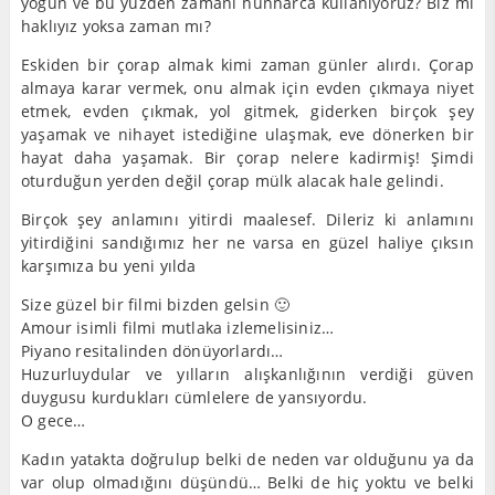
yoğun ve bu yüzden zamanı hunharca kullanıyoruz? Biz mi
haklıyız yoksa zaman mı?
Eskiden bir çorap almak kimi zaman günler alırdı. Çorap
almaya karar vermek, onu almak için evden çıkmaya niyet
etmek, evden çıkmak, yol gitmek, giderken birçok şey
yaşamak ve nihayet istediğine ulaşmak, eve dönerken bir
hayat daha yaşamak. Bir çorap nelere kadirmiş! Şimdi
oturduğun yerden değil çorap mülk alacak hale gelindi.
Birçok şey anlamını yitirdi maalesef. Dileriz ki anlamını
yitirdiğini sandığımız her ne varsa en güzel haliye çıksın
karşımıza bu yeni yılda
Size güzel bir filmi bizden gelsin 🙂
Amour isimli filmi mutlaka izlemelisiniz…
Piyano resitalinden dönüyorlardı…
Huzurluydular ve yılların alışkanlığının verdiği güven
duygusu kurdukları cümlelere de yansıyordu.
O gece…
Kadın yatakta doğrulup belki de neden var olduğunu ya da
var olup olmadığını düşündü… Belki de hiç yoktu ve belki