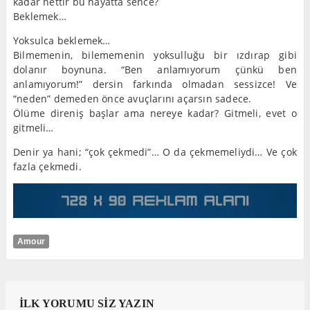
kadar nettir bu hayatta sence?
Beklemek…
Yoksulca beklemek…
Bilmemenin, bilememenin yoksulluğu bir ızdırap gibi
dolanır boynuna. “Ben anlamıyorum çünkü ben
anlamıyorum!” dersin farkında olmadan sessizce! Ve
“neden” demeden önce avuçlarını açarsın sadece.
Ölüme direniş başlar ama nereye kadar? Gitmeli, evet o
gitmeli…
Denir ya hani; “çok çekmedi”… O da çekmemeliydi… Ve çok
fazla çekmedi.
Amour
İLK YORUMU SİZ YAZIN