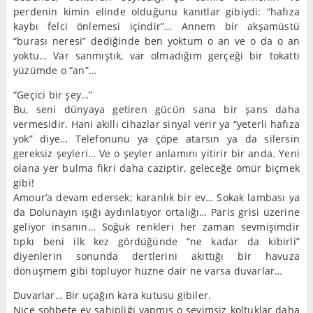
perdenin kimin elinde olduğunu kanıtlar gibiydi: “hafıza
kaybı felci önlemesi içindir”… Annem bir akşamüstü
“burası neresi” dediğinde ben yoktum o an ve o da o an
yoktu… Var sanmıştık, var olmadığım gerçeği bir tokattı
yüzümde o “an”…
“Geçici bir şey…”
Bu, seni dünyaya getiren gücün sana bir şans daha
vermesidir. Hani akıllı cihazlar sinyal verir ya “yeterli hafıza
yok” diye… Telefonunu ya çöpe atarsın ya da silersin
gereksiz şeyleri… Ve o şeyler anlamını yitirir bir anda. Yeni
olana yer bulma fikri daha caziptir, geleceğe ömür biçmek
gibi!
Amour’a devam edersek; karanlık bir ev… Sokak lambası ya
da Dolunayın ışığı aydınlatıyor ortalığı… Paris grisi üzerine
geliyor insanın… Soğuk renkleri her zaman sevmişimdir
tıpkı beni ilk kez gördüğünde “ne kadar da kibirli”
diyenlerin sonunda dertlerini akıttığı bir havuza
dönüşmem gibi topluyor hüzne dair ne varsa duvarlar…
Duvarlar… Bir uçağın kara kutusu gibiler.
Nice sohbete ev sahipliği yapmış o sevimsiz koltuklar daha