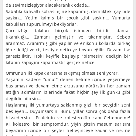
da sevimsizleşiyor alacakaranlık odada…
Sabahki kahvaltı sofrası içine kapanmış, demlikteki çay bile
şaşkın… Yetim kalmış bir çocuk gibi şaşkın… Yumurta
kabukları süpürülmeyi bekliyorlar.
Çaresizliğe takılan birçok isimden biridir damar
tıkanıklığı… Zamanı gelmiştir ve tıkanmıştır. Sebep
aranmaz. Aranırmış gibi yapılır ve enikonu kollarda birkaç
iğne deliği ve çiş testiyle neticeye boyun eğilir. Devamı ise
çaresizliktir. Tıpkı keyifle başlayıp “bitmesin” dediğin bir
kitabın kapağını kapatmaktır gerçek netice!
Ömrünün iki kapak arasına sıkışmış olması seni yorar.
Yaşamın sadece “umut” denen kelime içinde yeşermeye
başlaması ve devam etme arzusunu görürsün her zaman
attığın adımların izlerinde fakat hiçbir şey ilk günkü gibi
değildir bilirsin…
Haşlanmış iki yumurtaya saklanmış gizli bir sevgidir seni
besleyen… Duyumsarsın. Bunu yıllar sonra çok daha fazla
hissedersin… Proteinin ve kolesterolün canı Cehenneme!
Ki, kolestrol bir semptomdur, yiyin gitsin masum sarısını
beyazının içinde bir şeyler netleşinceye kadar ve ne, ne