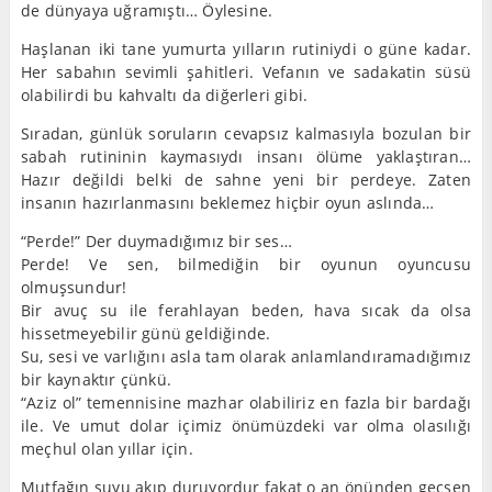
de dünyaya uğramıştı… Öylesine.
Haşlanan iki tane yumurta yılların rutiniydi o güne kadar.
Her sabahın sevimli şahitleri. Vefanın ve sadakatin süsü
olabilirdi bu kahvaltı da diğerleri gibi.
Sıradan, günlük soruların cevapsız kalmasıyla bozulan bir
sabah rutininin kaymasıydı insanı ölüme yaklaştıran…
Hazır değildi belki de sahne yeni bir perdeye. Zaten
insanın hazırlanmasını beklemez hiçbir oyun aslında…
“Perde!” Der duymadığımız bir ses…
Perde! Ve sen, bilmediğin bir oyunun oyuncusu
olmuşsundur!
Bir avuç su ile ferahlayan beden, hava sıcak da olsa
hissetmeyebilir günü geldiğinde.
Su, sesi ve varlığını asla tam olarak anlamlandıramadığımız
bir kaynaktır çünkü.
“Aziz ol” temennisine mazhar olabiliriz en fazla bir bardağı
ile. Ve umut dolar içimiz önümüzdeki var olma olasılığı
meçhul olan yıllar için.
Mutfağın suyu akıp duruyordur fakat o an önünden geçsen