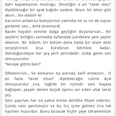
dahi kapatmazsın musluğu. Önceliğin o an “lanet olası”
diyebileceğin bir ayak bağıdır sadece. Aksın, bir ömür gibi
aksın… Ne olabilir ki!
Karısının anlamsız bakışlarının yanında ne su ne de suyun
görkemli sesi… Artık önemsizdi.
Bazen hayatın seninle dalga geçtiğini düşünürsün… Bir
şeylerin bittiğini zannedip kafandaki perdelere yeni şeyler
eklersin. Bir bölüm, bir bölüm daha hatta bir ölüm dahi
serpiştirirsin kısa koridorun bitimine kadar.
Döndüğündeyse her şey yerli yerindedir. Gidip gelen sen
olmuşsundur.
“Nereye gittim ben!”
Öfkelenirsin… Ve korkarsın da aslında, belli etmezsin… O
en fazla “lanet olsun” diyebileceğin rutine âşık
olmuşsundur zira. Sağlıklı bir rutindir seni hayata
bağlayan, yaşam denen küçük oyunu var eden ufak lanet
şey.
Seni şaşırtan her ne yahut kimse delilikle itham edersin.
Çünkü seni yanıltmıştır ve bu hiç işine gelmez zira tek
hazinen huzurdur. Bunu bozacak hiçbir şeye tahammülün