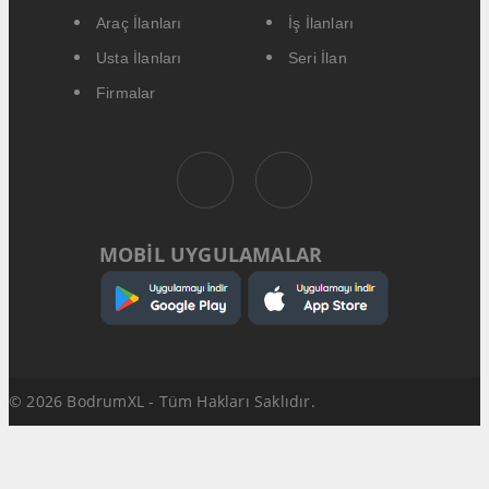
Araç İlanları
İş İlanları
Usta İlanları
Seri İlan
Firmalar
MOBİL UYGULAMALAR
© 2026 BodrumXL - Tüm Hakları Saklıdır.