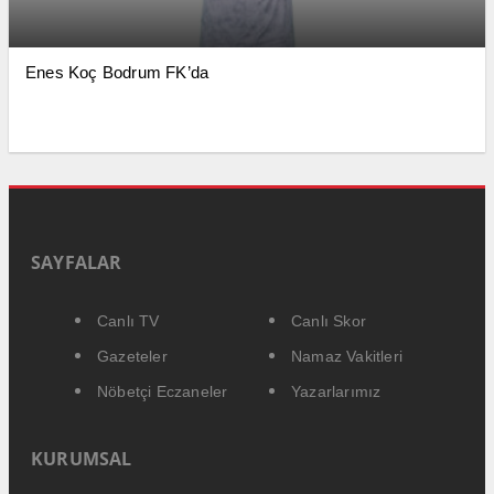
Enes Koç Bodrum FK’da
SAYFALAR
Canlı TV
Canlı Skor
Gazeteler
Namaz Vakitleri
Nöbetçi Eczaneler
Yazarlarımız
KURUMSAL