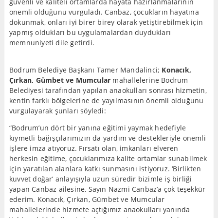
güvenli ve kaliteli ortamlarda hayata hazırlanmalarının
önemli olduğunu vurguladı. Canbaz, çocukların hayatına
dokunmak, onları iyi birer birey olarak yetiştirebilmek için
yapmış oldukları bu uygulamalardan duydukları
memnuniyeti dile getirdi.
Bodrum Belediye Başkanı Tamer Mandalinci;
Konacık,
Çırkan, Gümbet ve Mumcular
mahallelerine Bodrum
Belediyesi tarafından yapılan anaokulları sonrası hizmetin,
kentin farklı bölgelerine de yayılmasının önemli olduğunu
vurgulayarak şunları söyledi:
“Bodrum’un dört bir yanına eğitimi yaymak hedefiyle
kıymetli bağışçılarımızın da yardım ve destekleriyle önemli
işlere imza atıyoruz. Fırsatı olan, imkanları elveren
herkesin eğitime, çocuklarımıza kalite ortamlar sunabilmek
için yaratılan alanlara katkı sunmasını istiyoruz. ‘Birlikten
kuvvet doğar’ anlayışıyla uzun süredir bizimle iş birliği
yapan Canbaz ailesine, Sayın Nazmi Canbaz’a çok teşekkür
ederim. Konacık, Çırkan, Gümbet ve Mumcular
mahallelerinde hizmete açtığımız anaokulları yanında