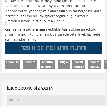
Yalıkavak Mahallemizde de yapımı tamamlanmak üzere
olan bir anaokulumuz var. Aynı zamanda Turgutreis
Mahallemizde yapacağımız anaokulunun da bölge halkının
ihtiyacını önemli ölçüde gidereceğini düşünüyoruz.
Şimdiden hayırlı olsun. Nicelerine…”
Kazı ve hafriyat işlerinin
ivedilikle başlatıldığı anaokulu
binasının mümkün olan en kısa sürede bitirilerek hizmete
açılması planlanıyor.
anaokulu
bodrum
bodrum
muğla
nazmi
saadet
t
haberleri
canbaz
canbaz
İLK YORUMU SİZ YAZIN