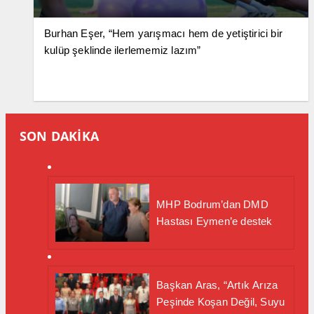
Burhan Eşer, “Hem yarışmacı hem de yetiştirici bir
kulüp şeklinde ilerlememiz lazım”
SON DAKİKA
MHP Bodrum’dan DMD
Hastası Eymen’e destek
Başkan Aras, “Artık Arıza
Peşinde Koşan Değil, Suyu