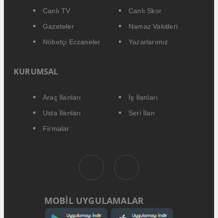
Canlı TV
Canlı Skor
Gazeteler
Namaz Vakitleri
Nöbetçi Eczaneler
Yazarlarımız
KURUMSAL
Araç İlanları
İş İlanları
Usta İlanları
Seri İlan
Firmalar
MOBİL UYGULAMALAR