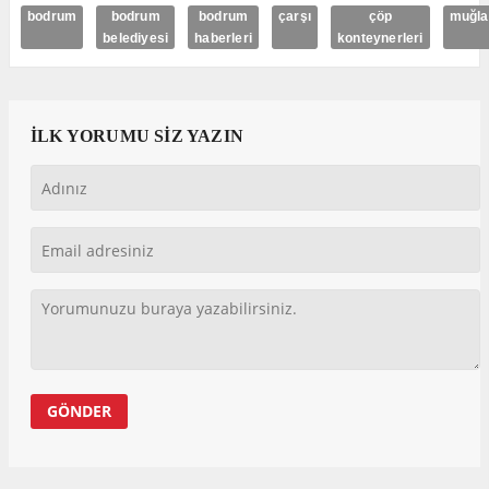
bodrum
bodrum
bodrum
çarşı
çöp
muğla
belediyesi
haberleri
konteynerleri
İLK YORUMU SİZ YAZIN