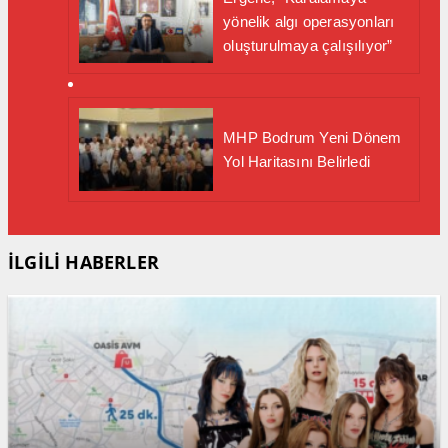
yönelik algı operasyonları
oluşturulmaya çalışılıyor”
MHP Bodrum Yeni Dönem
Yol Haritasını Belirledi
İLGİLİ HABERLER