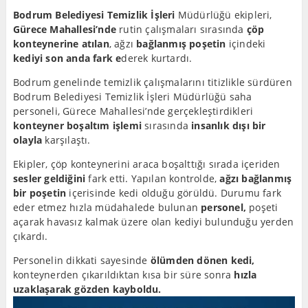
Bodrum Belediyesi Temizlik İşleri
Müdürlüğü ekipleri,
Gürece Mahallesi’nde
rutin çalışmaları sırasında
çöp
konteynerine atılan
, ağzı
bağlanmış poşetin
içindeki
kediyi son anda fark e
derek kurtardı.
Bodrum genelinde temizlik çalışmalarını titizlikle sürdüren
Bodrum Belediyesi Temizlik İşleri Müdürlüğü saha
personeli, Gürece Mahallesi’nde gerçekleştirdikleri
konteyner boşaltım işlemi
sırasında
insanlık dışı bir
olayla
karşılaştı.
Ekipler, çöp konteynerini araca boşalttığı sırada içeriden
sesler geldiğini
fark etti. Yapılan kontrolde,
ağzı bağlanmış
bir poşetin
içerisinde kedi olduğu görüldü. Durumu fark
eder etmez hızla müdahalede bulunan
personel,
poşeti
açarak havasız kalmak üzere olan kediyi bulunduğu yerden
çıkardı.
Personelin dikkati sayesinde
ölümden dönen kedi,
konteynerden çıkarıldıktan kısa bir süre sonra
hızla
uzaklaşarak gözden kayboldu.