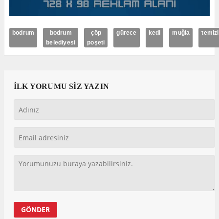
bodrum
bodrum
çöp
gürece
kedi
muğla
temizl
belediyesi
poşeti
İLK YORUMU SİZ YAZIN