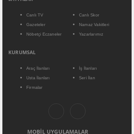
Canlı TV
Canlı Skor
Gazeteler
Namaz Vakitleri
Nöbetçi Eczaneler
Yazarlarımız
KURUMSAL
Araç İlanları
İş İlanları
Usta İlanları
Seri İlan
Firmalar
MOBİL UYGULAMALAR