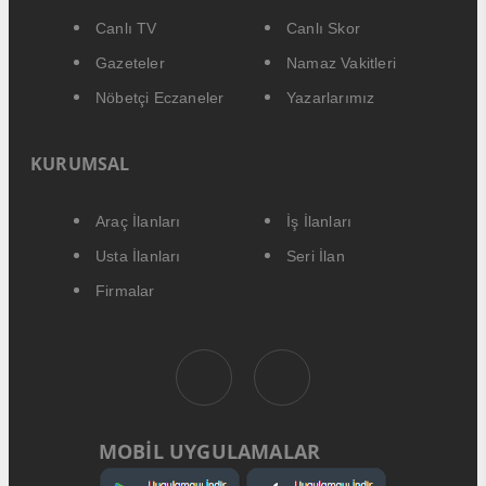
Canlı TV
Canlı Skor
Gazeteler
Namaz Vakitleri
Nöbetçi Eczaneler
Yazarlarımız
KURUMSAL
Araç İlanları
İş İlanları
Usta İlanları
Seri İlan
Firmalar
MOBİL UYGULAMALAR