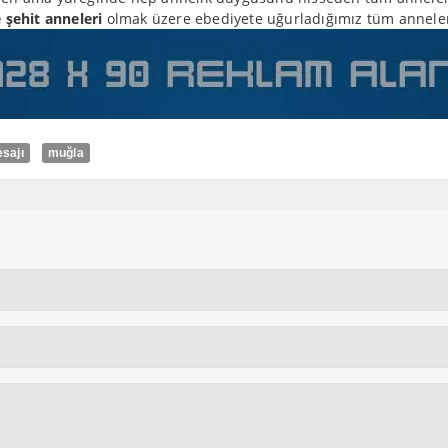
şehit anneleri
olmak üzere ebediyete uğurladığımız tüm anneler
sajı
muğla