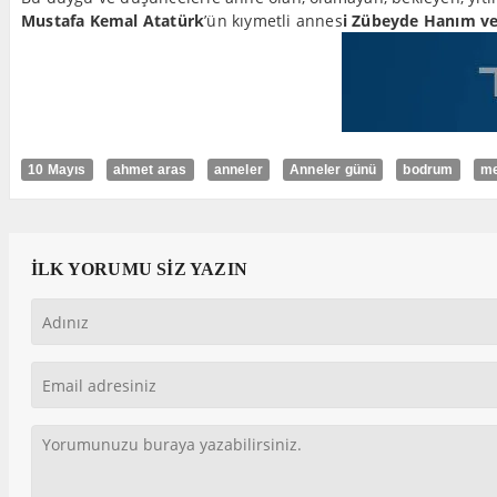
Mustafa Kemal Atatürk
’ün kıymetli annes
i Zübeyde Hanım ve 
10 Mayıs
ahmet aras
anneler
Anneler günü
bodrum
me
İLK YORUMU SİZ YAZIN