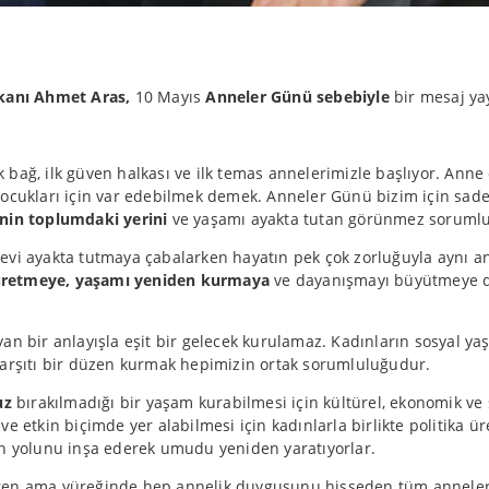
kanı Ahmet Aras,
10 Mayıs
Anneler Günü sebebiyle
bir mesaj ya
 bağ, ilk güven halkası ve ilk temas annelerimizle başlıyor. Ann
ukları için var edebilmek demek. Anneler Günü bizim için sadece
nin toplumdaki yerini
ve yaşamı ayakta tutan görünmez sorumlu
r evi ayakta tutmaya çabalarken hayatın pek çok zorluğuyla aynı
üretmeye, yaşamı yeniden kurmaya
ve dayanışmayı büyütmeye d
an bir anlayışla eşit bir gelecek kurulamaz. Kadınların sosyal y
 karşıtı bir düzen kurmak hepimizin ortak sorumluluğudur.
uz
bırakılmadığı bir yaşam kurabilmesi için kültürel, ekonomik ve 
 etkin biçimde yer alabilmesi için kadınlarla birlikte politika üre
in yolunu inşa ederek umudu yeniden yaratıyorlar.
tiren ama yüreğinde hep annelik duygusunu hisseden tüm anneler