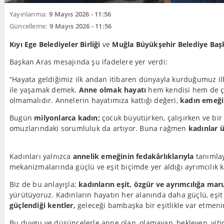
Yayınlanma:
9 Mayıs 2026 - 11:56
Güncelleme:
9 Mayıs 2026 - 11:56
Kıyı Ege Belediyeler Birliği
ve
Muğla Büyükşehir Belediye Baş
Başkan Aras mesajında şu ifadelere yer verdi:
“Hayata geldiğimiz ilk andan itibaren dünyayla kurduğumuz ilk
ile yaşamak demek.
Anne olmak hayatı
hem kendisi hem de çoc
olmamalıdır. Annelerin hayatımıza kattığı değeri,
kadın emeği
Bugün
milyonlarca kadın;
çocuk büyütürken, çalışırken ve bi
omuzlarındaki sorumluluk da artıyor. Buna rağmen
kadınlar 
Kadınları yalnızca
annelik emeğinin fedakârlıklarıyla
tanımlay
mekanizmalarında güçlü ve eşit biçimde yer aldığı ayrımcılık
Biz de bu anlayışla;
kadınların eşit, özgür ve ayrımcılığa mar
yürütüyoruz. Kadınların hayatın her alanında daha güçlü, eşit ve
güçlendiği kentler,
geleceği bambaşka bir eşitlikle var etmen
Bu duygu ve düşüncelerle anne olan, olamayan, bekleyen, yi