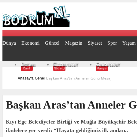
Dünya
Ekonomi
Güncel
Magazin
Siyaset
Spor
Yaşam
Borsa
Eczaneler
Gazeteler
Canlı
Nöbetçi
Manşet
Başkan Aras’tan Anneler Günü Mesajı
Anasayfa
Genel
Başkan Aras’tan Anneler 
Kıyı Ege Belediyeler Birliği ve Muğla Büyükşehir Be
ifadelere yer verdi: “Hayata geldiğimiz ilk andan..