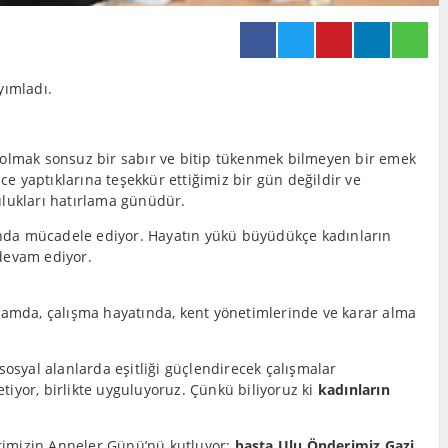
yımladı.
e olmak sonsuz bir sabır ve bitip tükenmek bilmeyen bir emek
 yaptıklarına teşekkür ettiğimiz bir gün değildir ve
lukları hatırlama günüdür.
 anda mücadele ediyor. Hayatın yükü büyüdükçe kadınların
evam ediyor.
aşamda, çalışma hayatında, kent yönetimlerinde ve karar alma
sosyal alanlarda eşitliği güçlendirecek çalışmalar
tiyor, birlikte uyguluyoruz. Çünkü biliyoruz ki
kadınların
imizin Anneler Günü’nü kutluyor;
başta Ulu Önderimiz Gazi