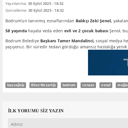
Yayınlanma:
30 Eylül 2025 - 18:32
Güncelleme:
30 Eylül 2025 - 18:32
Bodrum’un tanınmış esnaflarından
Balıkçı Zeki Şenol,
yakalan
58 yaşında
hayata veda eden
evli ve 2 çocuk babası
Şenol, bu
Bodrum Belediye
Başkanı Tamer Mandalinci,
sosyal medya hes
yaşıyoruz. Bir süredir tedavi gördüğü amansız hastalığa yeni
başsağlığı
Bitez Mezarlığı
bodrum
cenaze
esnaf
muğla
İLK YORUMU SİZ YAZIN