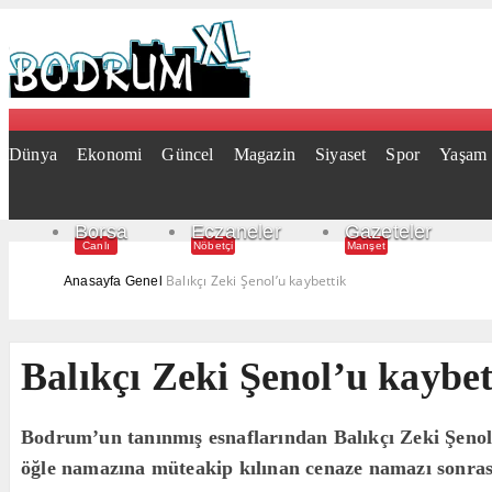
Dünya
Ekonomi
Güncel
Magazin
Siyaset
Spor
Yaşam
Borsa
Eczaneler
Gazeteler
Canlı
Nöbetçi
Manşet
Balıkçı Zeki Şenol’u kaybettik
Anasayfa
Genel
Balıkçı Zeki Şenol’u kaybet
Bodrum’un tanınmış esnaflarından Balıkçı Zeki Şenol,
öğle namazına müteakip kılınan cenaze namazı sonras