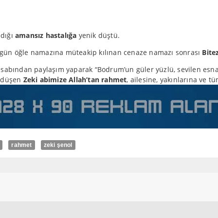
dığı
amansız hastalığa
yenik düştü.
gün öğle namazına müteakip kılınan cenaze namazı sonrası
Bite
abından paylaşım yaparak “Bodrum’un güler yüzlü, sevilen esna
k düşen
Zeki abimize Allah’tan rahmet
, ailesine, yakınlarına ve 
rahmet
zeki şenol