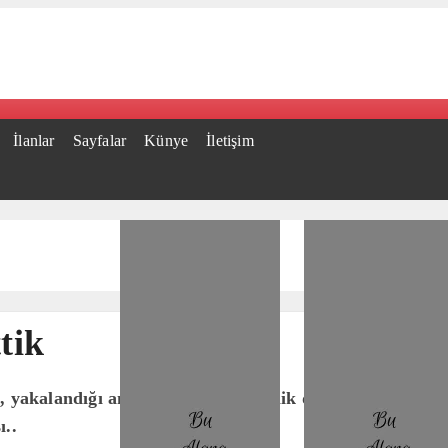
İlanlar
Sayfalar
Künye
İletişim
tik
 yakalandığı amansız hastalığa yenik düştü. 58 yaşında 
ı..