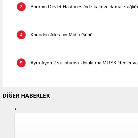
Bodrum Devlet Hastanesi’nde kalp ve damar sağlığın
3
Kocadon Ailesinin Mutlu Günü
4
Aynı Ayda 2 su faturası iddialarına MUSKİ’den cev
5
DİĞER HABERLER