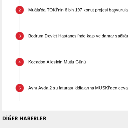
Muğla’da TOKİ’nin 6 bin 197 konut projesi başvurular
2
Bodrum Devlet Hastanesi’nde kalp ve damar sağlığın
3
Kocadon Ailesinin Mutlu Günü
4
Aynı Ayda 2 su faturası iddialarına MUSKİ’den cev
5
DİĞER HABERLER