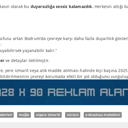
“Basın olarak bu
duyarsızlığa sessiz kalamazdık.
Herkesin attığı b
üfusu artan Bodrum’da çevreye karşı daha fazla duyarlılık gösteri
:
abilirsek yaşanabilir kalır.”
ler
ve detaylar iletilmiştir.
 yere izmarit veya atık madde atılması halinde kişi başına 2025 yı
e bildirilmesinin çevreyi korumada etkili bir yol olduğunu vurguluy
berleri
muğla
sigara izmariti
sürücü
yokuşbaşı mahallesi