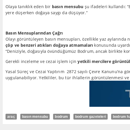
Olaya tanıklık eden bir
basın mensubu
şu ifadeleri kullandı: 
yere düşerken doğaya saygı da düşüyor.”
Basın Mensuplarından Çağrı
Olayı görüntüleyen basın mensupları, özellikle yaz aylarında n
çöp ve benzeri atıkları doğaya atmamaları
konusunda uyardı
“Deniziyle, doğasıyla övündüğümüz Bodrum, ancak birlikte koruy
Gerekli inceleme ve cezai işlem için
yetkili mercilere görüntü
Yasal Süreç ve Cezai Yaptırım 2872 sayılı Çevre Kanunu’na göre,
uygulanabiliyor. Yetkililer, bu tür ihlallerin görüntülenmesi v
araç
basın mensubu
bodrum
bodrum gazeteleri
bodrum ha