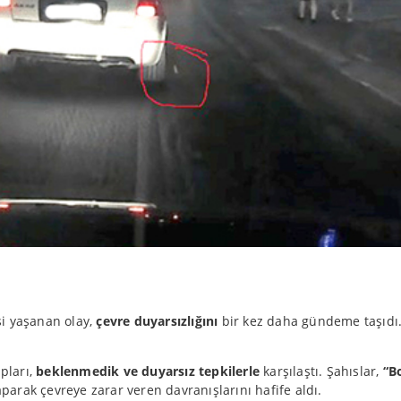
i yaşanan olay,
çevre duyarsızlığını
bir kez daha gündeme taşıdı
pları,
beklenmedik ve duyarsız tepkilerle
karşılaştı. Şahıslar,
“B
arak çevreye zarar veren davranışlarını hafife aldı.