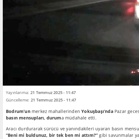
Yayınlanma:
21 Temmuz 2025 - 11:47
Güncelleme:
21 Temmuz 2025 - 11:47
Bodrum’un
merkez mahallerinden
Yokuşbaşı’nda
Pazar geces
basın mensupları, durum
a müdahale etti.
Aracı durdurarak sürücü ve yanındakileri uyaran basın mensu
“Beni mi buldunuz, bir tek ben mi attım?”
gibi savunmalar yap