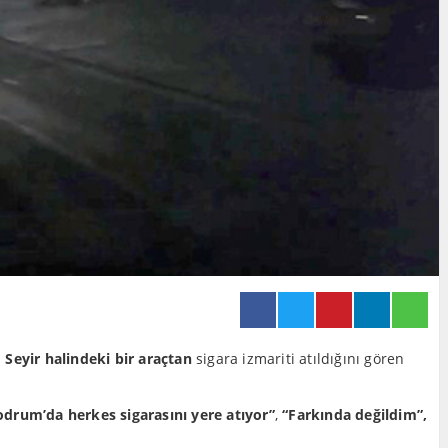
.
Seyir halindeki bir araçtan
sigara izmariti atıldığını gören
odrum’da herkes sigarasını yere atıyor”
,
“Farkında değildim”,