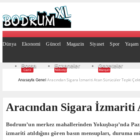
Dünya
Ekonomi
Güncel
Magazin
Siyaset
Spor
Yaşam
Borsa
Eczaneler
Gazeteler
Canlı
Nöbetçi
Manşet
Aracından Sigara İzmariti Atan Sürücüler Tepki Çekt
Anasayfa
Genel
Aracından Sigara İzmariti 
Bodrum’un merkez mahallerinden Yokuşbaşı’nda Pazar g
izmariti atıldığını gören basın mensupları, duruma m