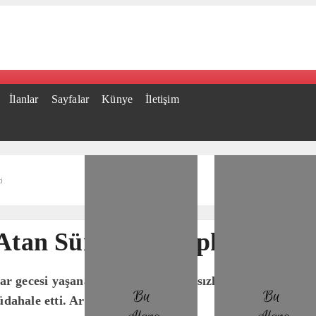
İlanlar
Sayfalar
Künye
İletişim
i
Atan Sürücüler Tepki Çekti
ecesi yaşanan olay, çevre duyarsızlığını bir kez daha g
üdahale etti. Aracı durdurarak..