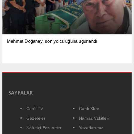
Mehmet Doğanay, son yolculuğuna uğurlandı
SAYFALAR
Canlı TV
Canlı Skor
Gazeteler
Namaz Vakitleri
Nöbetçi Eczaneler
Yazarlarımız