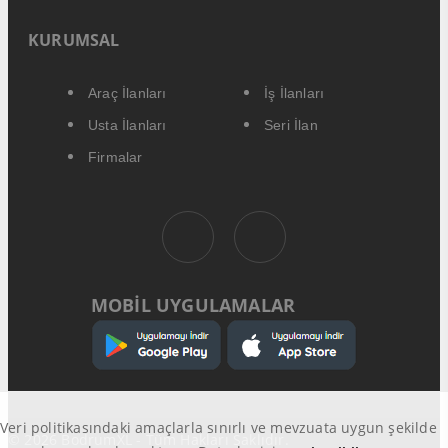
KURUMSAL
Araç İlanları
İş İlanları
Usta İlanları
Seri İlan
Firmalar
MOBİL UYGULAMALAR
Veri politikasındaki amaçlarla sınırlı ve mevzuata uygun şekilde
© 2026 BodrumXL - Tüm Hakları Saklıdır.