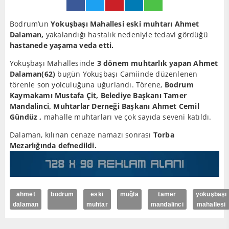
Bodrum’un
Yokuşbaşı Mahallesi eski muhtarı Ahmet
Dalaman,
yakalandığı hastalık nedeniyle tedavi gördüğü
hastanede yaşama veda etti.
Yokuşbaşı Mahallesinde
3 dönem muhtarlık yapan Ahmet
Dalaman(62)
bugün Yokuşbaşı Camiinde düzenlenen
törenle son yolculuğuna uğurlandı. Törene,
Bodrum
Kaymakamı Mustafa Çit, Belediye Başkanı Tamer
Mandalinci, Muhtarlar Derneği Başkanı Ahmet Cemil
Gündüz ,
mahalle muhtarları ve çok sayıda seveni katıldı.
Dalaman, kılınan cenaze namazı sonrası
Torba
Mezarlığında defnedildi.
ahmet
bodrum
eski
muğla
tamer
yokuşbaşı
dalaman
muhtar
mandalinci
mahallesi