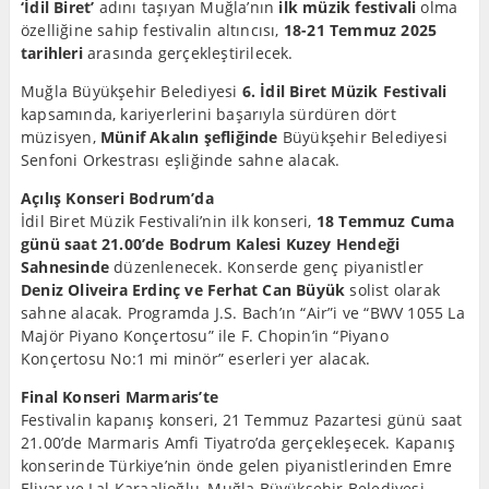
‘İdil Biret’
adını taşıyan Muğla’nın
ilk müzik festivali
olma
özelliğine sahip festivalin altıncısı,
18-21 Temmuz 2025
tarihleri
arasında gerçekleştirilecek.
Muğla Büyükşehir Belediyesi
6. İdil Biret Müzik Festivali
kapsamında, kariyerlerini başarıyla sürdüren dört
müzisyen,
Münif Akalın şefliğinde
Büyükşehir Belediyesi
Senfoni Orkestrası eşliğinde sahne alacak.
Açılış Konseri Bodrum’da
İdil Biret Müzik Festivali’nin ilk konseri,
18 Temmuz Cuma
günü saat 21.00’de Bodrum Kalesi Kuzey Hendeği
Sahnesinde
düzenlenecek. Konserde genç piyanistler
Deniz Oliveira Erdinç ve Ferhat Can Büyük
solist olarak
sahne alacak. Programda J.S. Bach’ın “Air”i ve “BWV 1055 La
Majör Piyano Konçertosu” ile F. Chopin’in “Piyano
Konçertosu No:1 mi minör” eserleri yer alacak.
Final Konseri Marmaris’te
Festivalin kapanış konseri, 21 Temmuz Pazartesi günü saat
21.00’de Marmaris Amfi Tiyatro’da gerçekleşecek. Kapanış
konserinde Türkiye’nin önde gelen piyanistlerinden Emre
Elivar ve Lal Karaalioğlu, Muğla Büyükşehir Belediyesi