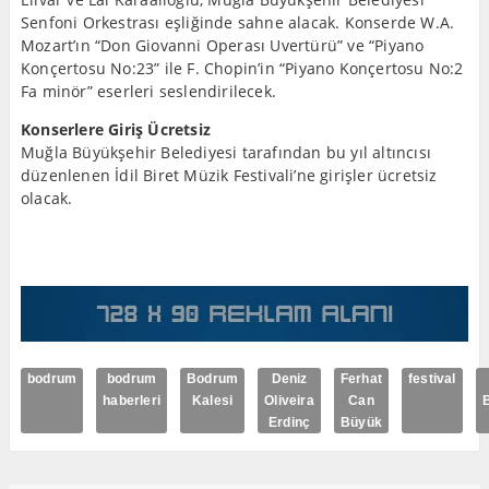
Senfoni Orkestrası eşliğinde sahne alacak. Konserde W.A.
Mozart’ın “Don Giovanni Operası Uvertürü” ve “Piyano
Konçertosu No:23” ile F. Chopin’in “Piyano Konçertosu No:2
Fa minör” eserleri seslendirilecek.
Konserlere Giriş Ücretsiz
Muğla Büyükşehir Belediyesi tarafından bu yıl altıncısı
düzenlenen İdil Biret Müzik Festivali’ne girişler ücretsiz
olacak.
bodrum
bodrum
Bodrum
Deniz
Ferhat
festival
haberleri
Kalesi
Oliveira
Can
B
Erdinç
Büyük