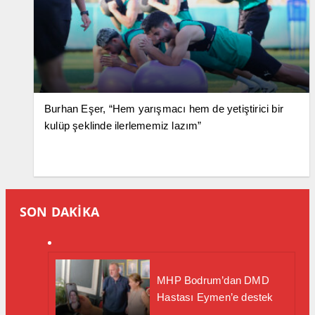
Burhan Eşer, “Hem yarışmacı hem de yetiştirici bir
kulüp şeklinde ilerlememiz lazım”
SON DAKİKA
MHP Bodrum’dan DMD
Hastası Eymen’e destek