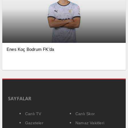
Enes Koç Bodrum FK’da
SAYFALAR
Canlı TV
Canlı Skor
Gazeteler
Namaz Vakitleri