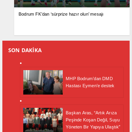
Bodrum FK’dan ‘sürprize hazır olun’ mesajı
SON DAKİKA
MHP Bodrum’dan DMD
Hastası Eymen’e destek
Başkan Aras, “Artık Arıza
Peşinde Koşan Değil, Suyu
Yöneten Bir Yapıya Ulaştık”