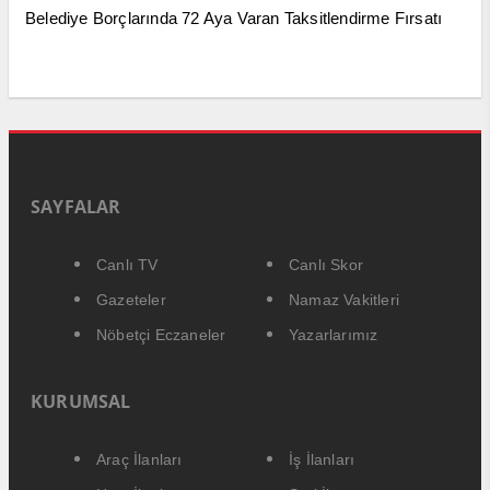
Belediye Borçlarında 72 Aya Varan Taksitlendirme Fırsatı
SAYFALAR
Canlı TV
Canlı Skor
Gazeteler
Namaz Vakitleri
Nöbetçi Eczaneler
Yazarlarımız
KURUMSAL
Araç İlanları
İş İlanları