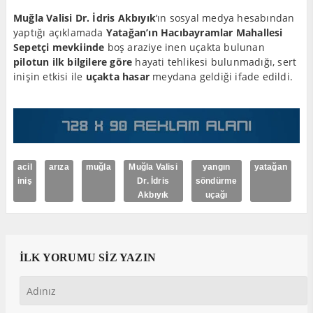
Muğla Valisi Dr. İdris Akbıyık
‘ın sosyal medya hesabından
yaptığı açıklamada
Yatağan’ın Hacıbayramlar Mahallesi
Sepetçi mevkiinde
boş araziye inen uçakta bulunan
pilotun ilk bilgilere göre
hayati tehlikesi bulunmadığı, sert
inişin etkisi ile
uçakta hasar
meydana geldiği ifade edildi.
acil
arıza
muğla
Muğla Valisi
yangın
yatağan
iniş
Dr. İdris
söndürme
Akbıyık
uçağı
İLK YORUMU SİZ YAZIN