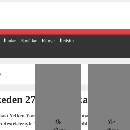
İlanlar
Sayfalar
Künye
İletişim
ak
eden 270 sporcu katılacak
ası Yelken Yarışları için kayıtlar tamamlandı. Bodrum 
destekleriyle 13–17 Ocak 2026 tarihleri arasında..