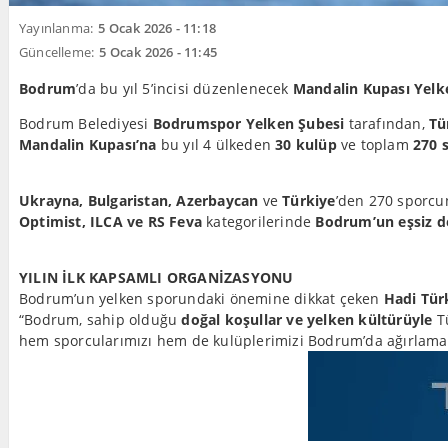
Yayınlanma:
5 Ocak 2026 - 11:18
Güncelleme:
5 Ocak 2026 - 11:45
Bodrum
’da bu yıl 5’incisi düzenlenecek
Mandalin Kupası Yelke
Bodrum Belediyesi
Bodrumspor Yelken Şubesi
tarafından,
Tü
Mandalin Kupası’na
bu yıl 4 ülkeden
30 kulüp
ve toplam
270 
Ukrayna, Bulgaristan, Azerbaycan
ve
Türkiye
’den 270 sporcu
Optimist, ILCA ve RS Feva
kategorilerinde
Bodrum’un eşsiz d
YILIN İLK KAPSAMLI ORGANİZASYONU
Bodrum’un yelken sporundaki önemine dikkat çeken
Hadi Tür
“Bodrum, sahip olduğu
doğal koşullar ve yelken kültürüyle
Tü
hem sporcularımızı hem de kulüplerimizi Bodrum’da ağırlama