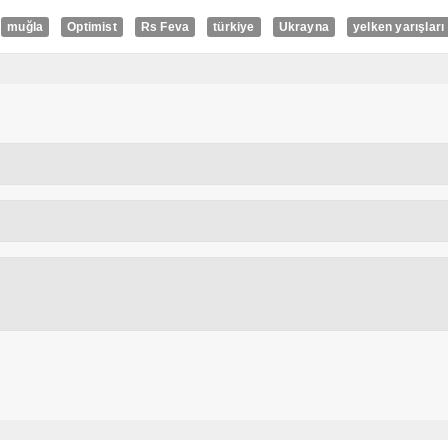
muğla
Optimist
Rs Feva
türkiye
Ukrayna
yelken yarışları