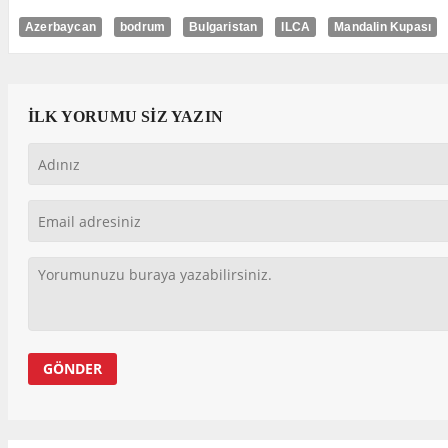
Azerbaycan
bodrum
Bulgaristan
ILCA
Mandalin Kupası
İLK YORUMU SİZ YAZIN