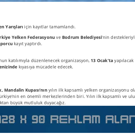
n Yarışları
için kayıtlar tamamlandı.
rkiye Yelken Federasyonu
ve
Bodrum Belediyesi
’nin destekleriy
sporcu
kayıt yaptırdı.
nun katılımıyla düzenlenecek organizasyon,
13 Ocak’ta
yapılacak 
enizinde
kıyasıya mücadele edecek.
k, Mandalin Kupası’nın
yılın ilk kapsamlı yelken organizasyonu ola
rkiye’nin en önemli merkezlerinden biri. Yılın ilk kapsamlı ve u
ktan büyük mutluluk duyacağız.