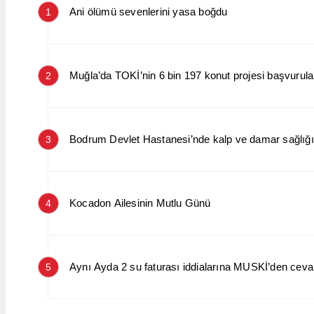
Ani ölümü sevenlerini yasa boğdu
1
Muğla’da TOKİ’nin 6 bin 197 konut projesi başvurular
2
Bodrum Devlet Hastanesi’nde kalp ve damar sağlığın
3
Kocadon Ailesinin Mutlu Günü
4
Aynı Ayda 2 su faturası iddialarına MUSKİ’den cev
5