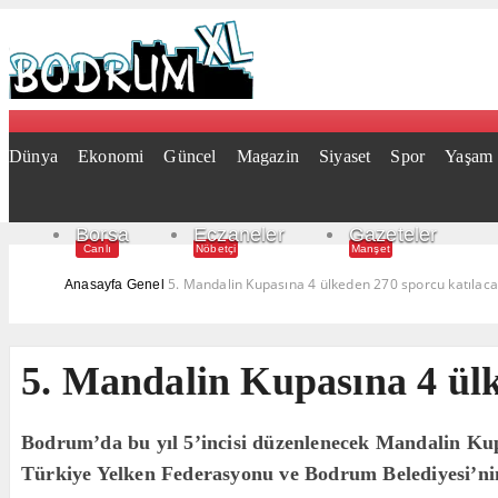
Dünya
Ekonomi
Güncel
Magazin
Siyaset
Spor
Yaşam
Borsa
Eczaneler
Gazeteler
Canlı
Nöbetçi
Manşet
5. Mandalin Kupasına 4 ülkeden 270 sporcu katılac
Anasayfa
Genel
5. Mandalin Kupasına 4 ülk
Bodrum’da bu yıl 5’incisi düzenlenecek Mandalin Kup
Türkiye Yelken Federasyonu ve Bodrum Belediyesi’nin 