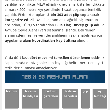
verildiği etkinlikte, MLW etkinlik uygulama kriterleri dikkate
alınarak 200 metre kıyı şeridinde 1 saat boyunca temizlik
yapıldı. Etkinlikte toplam
3 bin 303 adet çöp toplanarak
kategorize edildi.
32,5 kilogram atık, ağırlık ölçümünün
ardından, TÜRÇEV tarafından
Blue Flag Turkey grup adı
ile
Avrupa Çevre Ajansı veri sistemine işlendi. Belirlenen
alanın izlenmesi ve veri devamlılığının sağlanabilmesi için
uygulama alanı koordinatları kayıt altına
alındı.
Yılda dört kez,
dört mevsimi temsilen düzenlenen etkinlik
kapsamında deniz çöplerinin kaynağı belirlenerek önleyici
tedbirler alınması amaçlanıyor.
bodrum
bodrum
bodrum
bodrum
çöp
kıyı
belediyesi
gazeteleri
haberleri
temizliği