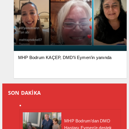
MHP Bodrum KAÇEP, DMD’li Eymen’in yanında
SON DAKİKA
MHP Bodrum’dan DMD
Hastası Eymen’e destek