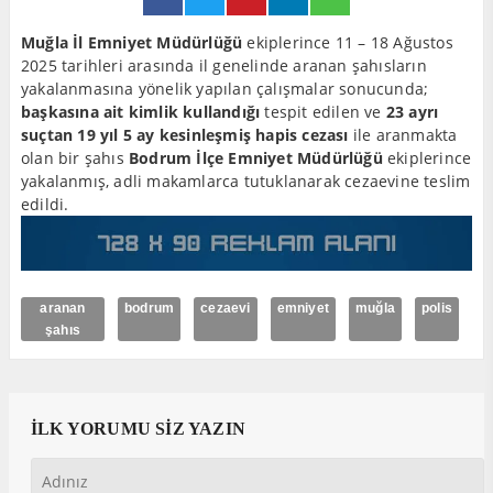
Muğla İl Emniyet Müdürlüğü
ekiplerince 11 – 18 Ağustos
2025 tarihleri arasında il genelinde aranan şahısların
yakalanmasına yönelik yapılan çalışmalar sonucunda;
başkasına ait kimlik kullandığı
tespit edilen ve
23 ayrı
suçtan 19 yıl 5 ay kesinleşmiş hapis cezası
ile aranmakta
olan bir şahıs
Bodrum İlçe Emniyet Müdürlüğü
ekiplerince
yakalanmış, adli makamlarca tutuklanarak cezaevine teslim
edildi.
aranan
bodrum
cezaevi
emniyet
muğla
polis
şahıs
İLK YORUMU SİZ YAZIN