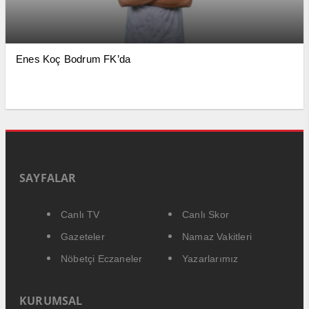
Enes Koç Bodrum FK’da
SAYFALAR
Canlı TV
Canlı Skor
Gazeteler
Namaz Vakitleri
Nöbetçi Eczaneler
Yazarlarımız
KURUMSAL