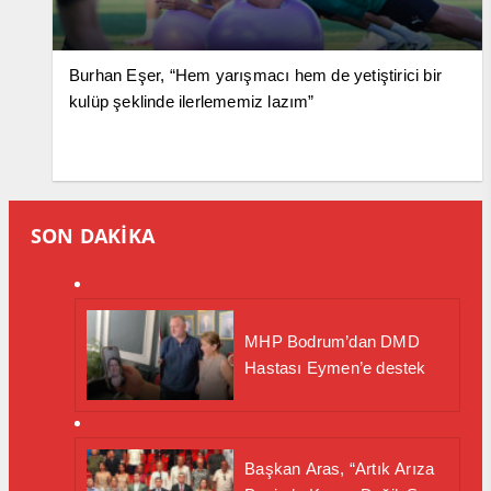
Burhan Eşer, “Hem yarışmacı hem de yetiştirici bir
kulüp şeklinde ilerlememiz lazım”
SON DAKİKA
MHP Bodrum’dan DMD
Hastası Eymen’e destek
Başkan Aras, “Artık Arıza