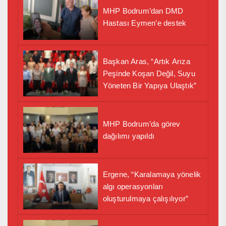
MHP Bodrum’dan DMD
Hastası Eymen’e destek
Başkan Aras, “Artık Arıza
Peşinde Koşan Değil, Suyu
Yöneten Bir Yapıya Ulaştık”
MHP Bodrum’da görev
dağılımı yapıldı
Ergene, “Karalamaya yönelik
algı operasyonları
oluşturulmaya çalışılıyor”