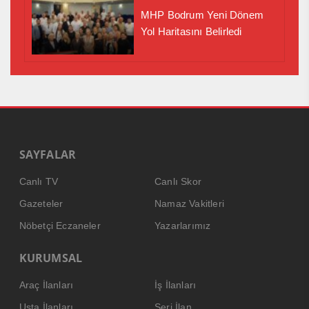
MHP Bodrum Yeni Dönem
Yol Haritasını Belirledi
SAYFALAR
Canlı TV
Canlı Skor
Gazeteler
Namaz Vakitleri
Nöbetçi Eczaneler
Yazarlarımız
KURUMSAL
Araç İlanları
İş İlanları
Usta İlanları
Seri İlan