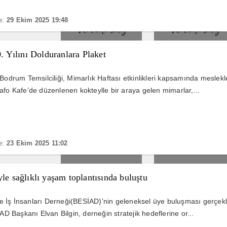
e:
29 Ekim 2025 19:48
. Yılını Dolduranlara Plaket
rum Temsilciliği, Mimarlık Haftası etkinlikleri kapsamında meslekle
afo Kafe’de düzenlenen kokteylle bir araya gelen mimarlar,...
e:
23 Ekim 2025 11:02
e sağlıklı yaşam toplantısında buluştu
İş İnsanları Derneği(BESİAD)'nin geleneksel üye buluşması gerçekleştir
 Başkanı Elvan Bilgin, derneğin stratejik hedeflerine or...