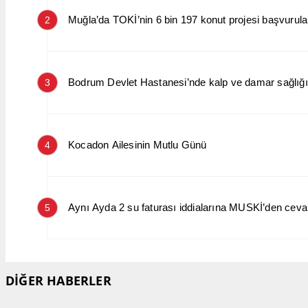
Muğla’da TOKİ’nin 6 bin 197 konut projesi başvurular
2
Bodrum Devlet Hastanesi’nde kalp ve damar sağlığın
3
Kocadon Ailesinin Mutlu Günü
4
Aynı Ayda 2 su faturası iddialarına MUSKİ’den cev
5
DİĞER HABERLER