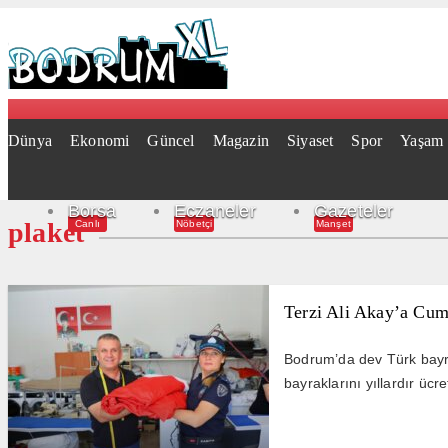
Dünya
Ekonomi
Güncel
Magazin
Siyaset
Spor
Yaşam
Borsa
Eczaneler
Gazeteler
plaket
Canlı
Nöbetçi
Manşet
Terzi Ali Akay’a Cum
Bodrum’da dev Türk bayrak
bayraklarını yıllardır ücr