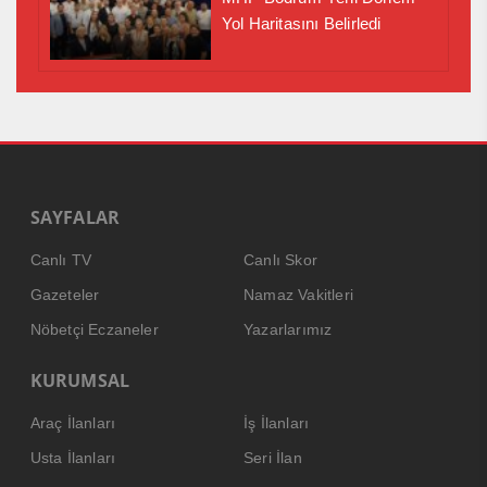
Yol Haritasını Belirledi
SAYFALAR
Canlı TV
Canlı Skor
Gazeteler
Namaz Vakitleri
Nöbetçi Eczaneler
Yazarlarımız
KURUMSAL
Araç İlanları
İş İlanları
Usta İlanları
Seri İlan