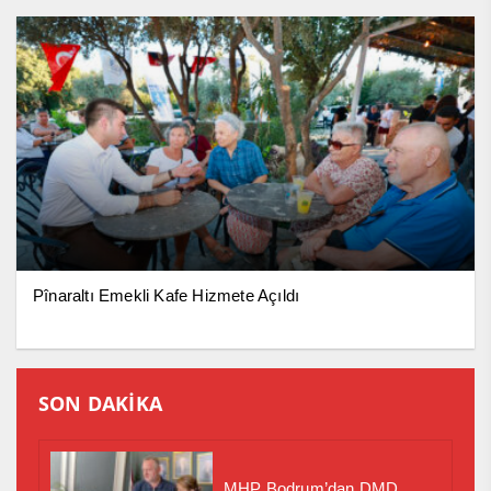
Pînaraltı Emekli Kafe Hizmete Açıldı
SON DAKİKA
MHP Bodrum’dan DMD