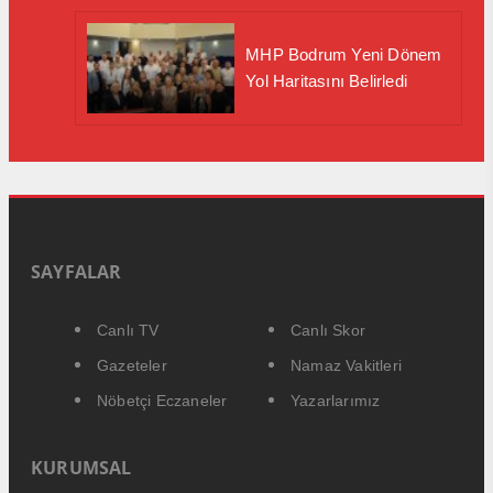
MHP Bodrum Yeni Dönem
Yol Haritasını Belirledi
SAYFALAR
Canlı TV
Canlı Skor
Gazeteler
Namaz Vakitleri
Nöbetçi Eczaneler
Yazarlarımız
KURUMSAL