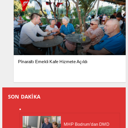
Pînaraltı Emekli Kafe Hizmete Açıldı
SON DAKİKA
MHP Bodrum’dan DMD