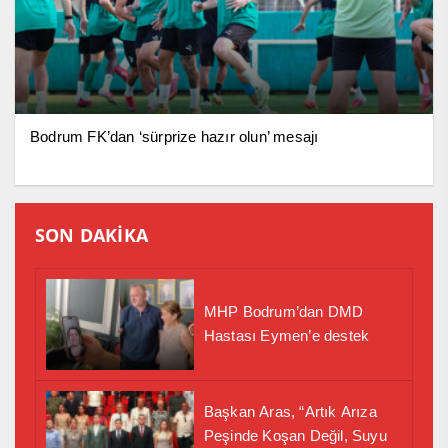
Bodrum FK’dan ‘sürprize hazır olun’ mesajı
SON DAKİKA
MHP Bodrum’dan DMD
Hastası Eymen’e destek
Başkan Aras, “Artık Arıza
Peşinde Koşan Değil, Suyu