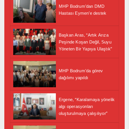
MHP Bodrum’dan DMD
Hastası Eymen’e destek
Başkan Aras, “Artık Arıza
Peşinde Koşan Değil, Suyu
Yöneten Bir Yapıya Ulaştık”
MHP Bodrum’da görev
dağılımı yapıldı
Ergene, “Karalamaya yönelik
algı operasyonları
oluşturulmaya çalışılıyor”