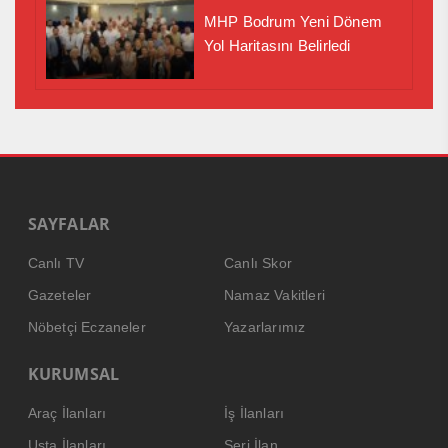
MHP Bodrum Yeni Dönem
Yol Haritasını Belirledi
SAYFALAR
Canlı TV
Canlı Skor
Gazeteler
Namaz Vakitleri
Nöbetçi Eczaneler
Yazarlarımız
KURUMSAL
Araç İlanları
İş İlanları
Usta İlanları
Seri İlan