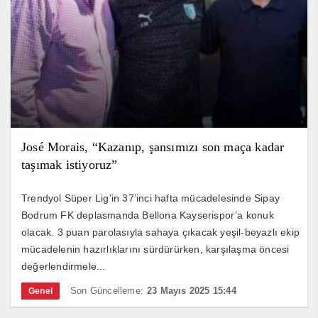
José Morais, “Kazanıp, şansımızı son maça kadar
taşımak istiyoruz”
Trendyol Süper Lig’in 37’inci hafta mücadelesinde Sipay
Bodrum FK deplasmanda Bellona Kayserispor’a konuk
olacak. 3 puan parolasıyla sahaya çıkacak yeşil-beyazlı ekip
mücadelenin hazırlıklarını sürdürürken, karşılaşma öncesi
değerlendirmele...
Son Güncelleme:
23 Mayıs 2025 15:44
Genel