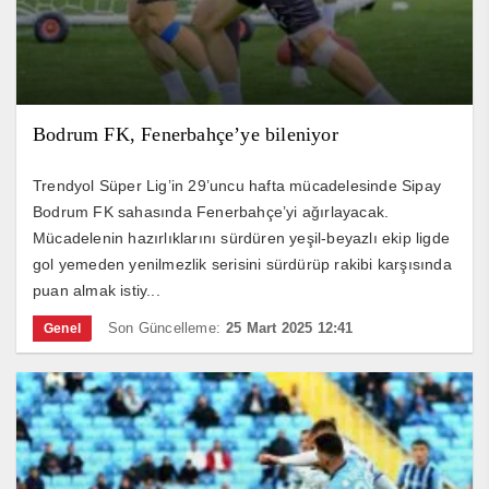
Bodrum FK, Fenerbahçe’ye bileniyor
Trendyol Süper Lig’in 29’uncu hafta mücadelesinde Sipay
Bodrum FK sahasında Fenerbahçe’yi ağırlayacak.
Mücadelenin hazırlıklarını sürdüren yeşil-beyazlı ekip ligde
gol yemeden yenilmezlik serisini sürdürüp rakibi karşısında
puan almak istiy...
Son Güncelleme:
25 Mart 2025 12:41
Genel