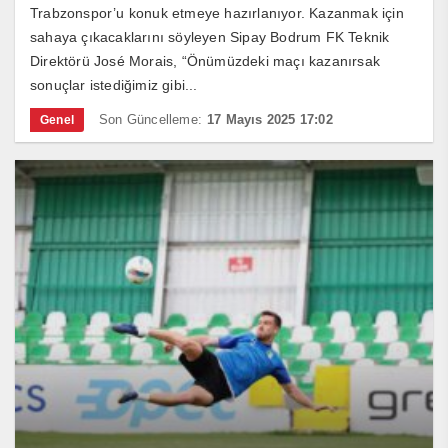
Trabzonspor’u konuk etmeye hazırlanıyor. Kazanmak için
sahaya çıkacaklarını söyleyen Sipay Bodrum FK Teknik
Direktörü José Morais, “Önümüzdeki maçı kazanırsak
sonuçlar istediğimiz gibi...
Son Güncelleme:
17 Mayıs 2025 17:02
Genel