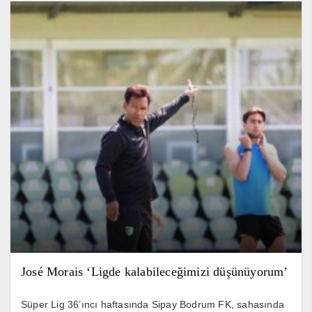
José Morais ‘Ligde kalabileceğimizi düşünüyorum’
Süper Lig 36’ıncı haftasında Sipay Bodrum FK, sahasında