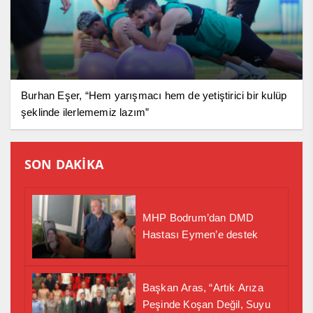
Burhan Eşer, “Hem yarışmacı hem de yetiştirici bir kulüp
şeklinde ilerlememiz lazım”
SON DAKİKA
MHP Bodrum’dan DMD
Hastası Eymen’e destek
Başkan Aras, “Artık Arıza
Peşinde Koşan Değil, Suyu