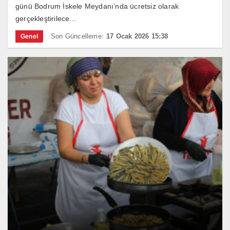
günü Bodrum İskele Meydanı’nda ücretsiz olarak
gerçekleştirilece...
Son Güncelleme:
17 Ocak 2026 15:38
Genel