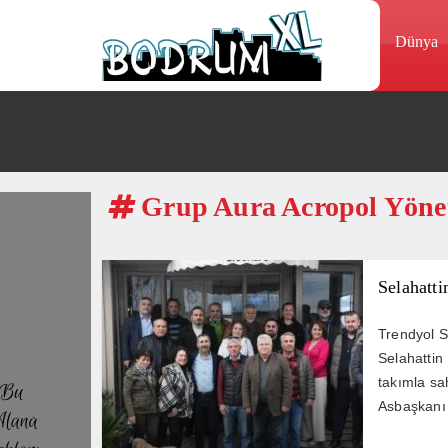
Dünya
Grup Aura Acropol Yöne
Selahatti
Trendyol S
Selahattin 
takımla sa
Asbaşkanı 