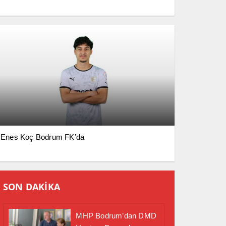
Enes Koç Bodrum FK’da
SON DAKİKA
MHP Bodrum’dan DMD