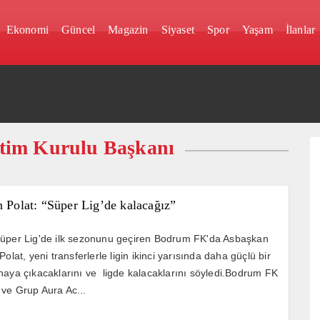
Ekonomi
Güncel
Magazin
Siyaset
Spor
Yaşam
İlanlar
tim Kurulu Başkanı
n Polat: “Süper Lig’de kalacağız”
üper Lig'de ilk sezonunu geçiren Bodrum FK'da Asbaşkan
Polat, yeni transferlerle ligin ikinci yarısında daha güçlü bir
haya çıkacaklarını ve ligde kalacaklarını söyledi.Bodrum FK
ve Grup Aura Ac...