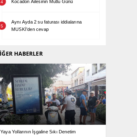
Kocadon Ailesinin Mutlu Günü
4
Aynı Ayda 2 su faturası iddialarına
5
MUSKİ’den cevap
İĞER HABERLER
Yaya Yollarının İşgaline Sıkı Denetim