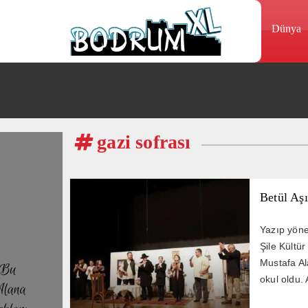
Dünya
gazi sofrası
Betül Aş
Yazıp yöne
Şile Kültü
Mustafa Al
okul oldu.