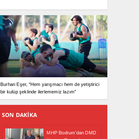
Burhan Eşer, “Hem yarışmacı hem de yetiştirici
bir kulüp şeklinde ilerlememiz lazım”
SON DAKİKA
MHP Bodrum’dan DMD