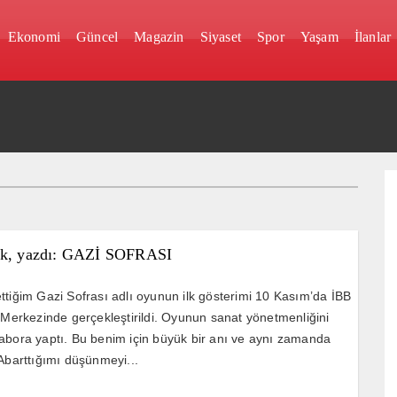
Ekonomi
Güncel
Magazin
Siyaset
Spor
Yaşam
İlanlar
ık, yazdı: GAZİ SOFRASI
ttiğim Gazi Sofrası adlı oyunun ilk gösterimi 10 Kasım’da İBB
r Merkezinde gerçekleştirildi. Oyunun sanat yönetmenliğini
abora yaptı. Bu benim için büyük bir anı ve aynı zamanda
 Abarttığımı düşünmeyi...