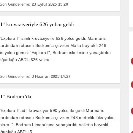
Son Güncelleme:
23 Eylül 2025 15:20
I” kruvaziyeriyle 626 yolcu geldi
Explora I" isimli kruvaziyerle 626 yolcu geldi. Marmaris
 ardından rotasını Bodrum'a çeviren Malta bayraklı 248
ks yolcu gemisi "Explora I", Bodrum iskelesine yanaştırıldı.
ğunluğu ABD'li 626 yolcu...
Son Güncelleme:
3 Haziran 2025 14:27
 I” Bodrum’da
Explora I" adlı kruvaziyer 590 yolcu ile geldi.Marmaris
 ardından rotasını Bodrum’a çeviren 248 metrelik lüks yolcu
lora I", Bodrum Limanı'nına yanaştırıldı.Valletta bayraklı
ğunluğu ABD'li 5...