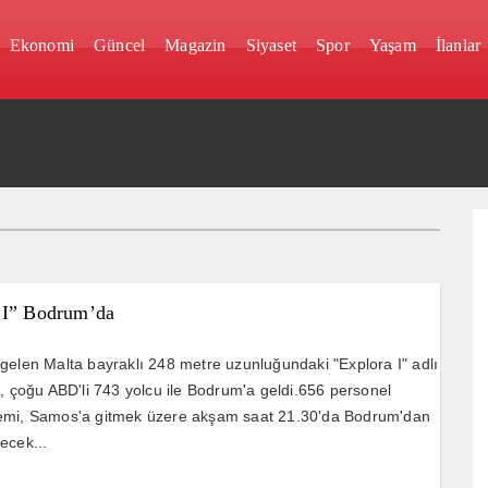
Ekonomi
Güncel
Magazin
Siyaset
Spor
Yaşam
İlanlar
 I” Bodrum’da
gelen Malta bayraklı 248 metre uzunluğundaki "Explora I" adlı
i, çoğu ABD'li 743 yolcu ile Bodrum'a geldi.656 personel
emi, Samos'a gitmek üzere akşam saat 21.30'da Bodrum'dan
ecek...