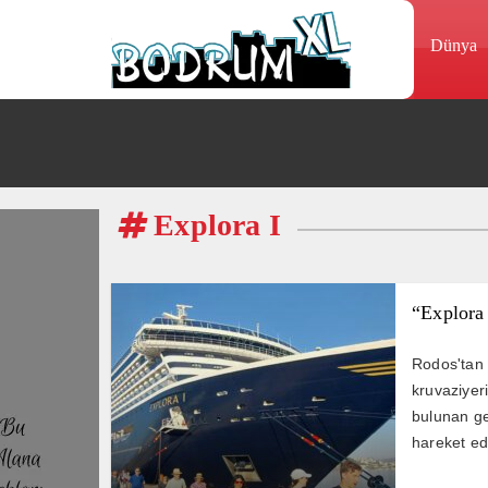
Dünya
Explora I
“Explora
Rodos'tan 
kruvaziyer
bulunan g
hareket ed