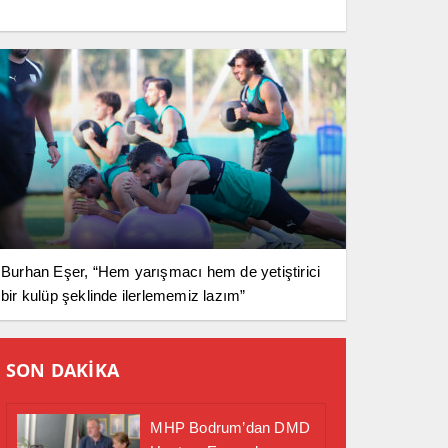
Burhan Eşer, “Hem yarışmacı hem de yetiştirici
bir kulüp şeklinde ilerlememiz lazım”
SON DAKİKA
MHP Bodrum’dan DMD