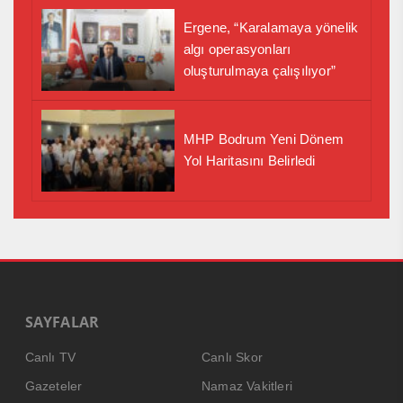
Ergene, “Karalamaya yönelik
algı operasyonları
oluşturulmaya çalışılıyor”
MHP Bodrum Yeni Dönem
Yol Haritasını Belirledi
SAYFALAR
Canlı TV
Canlı Skor
Gazeteler
Namaz Vakitleri