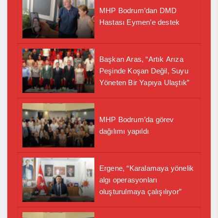
MHP Bodrum’dan DMD
Hastası Eymen’e destek
Başkan Aras, “Artık Arıza
Peşinde Koşan Değil, Suyu
Yöneten Bir Yapıya Ulaştık”
MHP Bodrum’da görev
dağılımı yapıldı
Ergene, “Karalamaya yönelik
algı operasyonları
oluşturulmaya çalışılıyor”