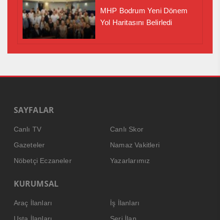
MHP Bodrum Yeni Dönem
Yol Haritasını Belirledi
SAYFALAR
Canlı TV
Canlı Skor
Gazeteler
Namaz Vakitleri
Nöbetçi Eczaneler
Yazarlarımız
KURUMSAL
Araç İlanları
İş İlanları
Usta İlanları
Seri İlan