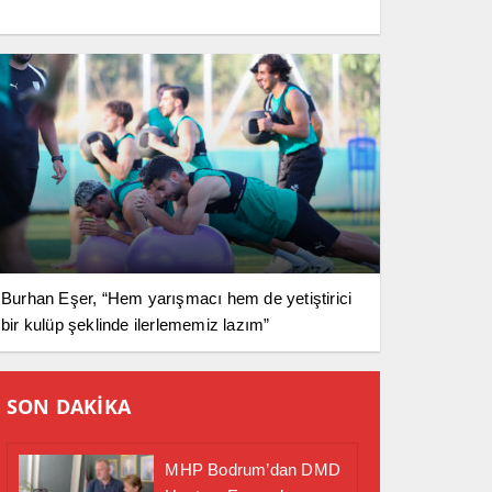
Burhan Eşer, “Hem yarışmacı hem de yetiştirici
bir kulüp şeklinde ilerlememiz lazım”
SON DAKİKA
MHP Bodrum’dan DMD