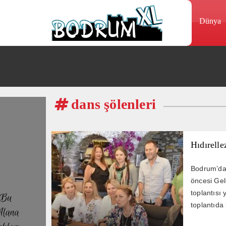
Dünya
dans şölenleri
Hıdırell
Bodrum’da 
öncesi Gel
toplantısı
toplantıda