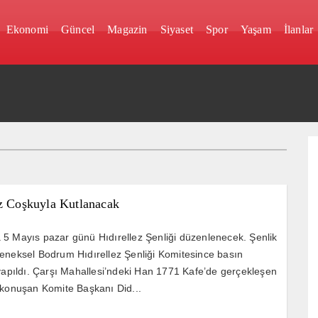
Ekonomi
Güncel
Magazin
Siyaset
Spor
Yaşam
İlanlar
ez Coşkuyla Kutlanacak
5 Mayıs pazar günü Hıdırellez Şenliği düzenlenecek. Şenlik
eneksel Bodrum Hıdırellez Şenliği Komitesince basın
 yapıldı. Çarşı Mahallesi’ndeki Han 1771 Kafe’de gerçekleşen
 konuşan Komite Başkanı Did...